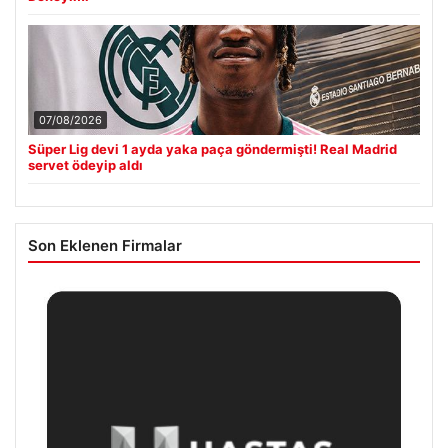
07/08/2026
Süper Lig devi 1 ayda yaka paça göndermişti! Real Madrid
servet ödeyip aldı
Son Eklenen Firmalar