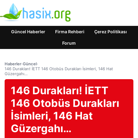
Güncel Haberler
Firma Rehberi
Çerez Politikası
Forum
Haberler
›
Güncel
›
146 Durakları! İETT 146 Otobüs Durakları İsimleri, 146 Hat
Güzergahı…
146 Durakları! İETT
146 Otobüs Durakları
İsimleri, 146 Hat
Güzergahı…