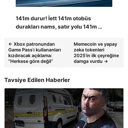
141m durur! İett 141m otobüs
durakları nams, satır yolu 141m …
← Xbox patronundan
Memecoin ve yapay
Game Pass’ı kullananları
zeka tokenleri
kızdıracak açıklama:
2025’in ilk çeyreğine
“Herkese göre değil”
damga vurdu →
Tavsiye Edilen Haberler