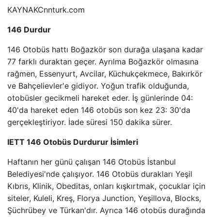
KAYNAK
Cnnturk.com
146 Durdur
146 Otobüs hattı Boğazkör son durağa ulaşana kadar
77 farklı duraktan geçer. Ayrılma Boğazkör olmasına
rağmen, Essenyurt, Avcilar, Küchukçekmece, Bakırkör
ve Bahçelievler'e gidiyor. Yoğun trafik olduğunda,
otobüsler gecikmeli hareket eder. İş günlerinde 04:
40'da hareket eden 146 otobüs son kez 23: 30'da
gerçekleştiriyor. İade süresi 150 dakika sürer.
IETT 146 Otobüs Durdurur İsimleri
Haftanın her günü çalışan 146 Otobüs İstanbul
Belediyesi'nde çalışıyor. 146 Otobüs durakları Yeşil
Kıbrıs, Klinik, Obeditas, onları kışkırtmak, çocuklar için
siteler, Kuleli, Kreş, Florya Junction, Yeşillova, Blocks,
Şüchrübey ve Türkan'dır. Ayrıca 146 otobüs durağında