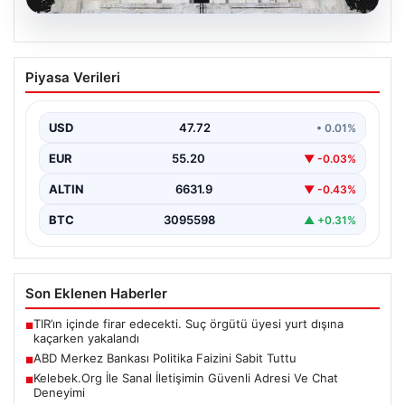
08.08.2026
ABD Merkez Bankası Politika Faizini
Piyasa Verileri
Sabit Tuttu
ABD Merkez Bankası (Federal Reserve), ekonomik
göstergelerin ve piyasa beklentilerinin ışığında politika
USD
47.72
• 0.01%
faiz oranını…
EUR
55.20
▼ -0.03%
ALTIN
6631.9
▼ -0.43%
BTC
3095598
▲ +0.31%
Son Eklenen Haberler
TIR’ın içinde firar edecekti. Suç örgütü üyesi yurt dışına
■
kaçarken yakalandı
ABD Merkez Bankası Politika Faizini Sabit Tuttu
■
Kelebek.Org İle Sanal İletişimin Güvenli Adresi Ve Chat
■
Deneyimi