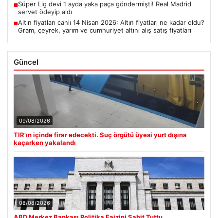
Süper Lig devi 1 ayda yaka paça göndermişti! Real Madrid
■
servet ödeyip aldı
Altın fiyatları canlı 14 Nisan 2026: Altın fiyatları ne kadar oldu?
■
Gram, çeyrek, yarım ve cumhuriyet altını alış satış fiyatları
Güncel
09/08/2026
TIR’ın içinde firar edecekti. Suç örgütü üyesi yurt dışına
kaçarken yakalandı
08/08/2026
ABD Merkez Bankası Politika Faizini Sabit Tuttu