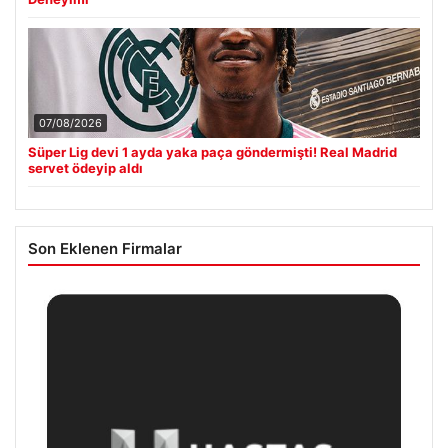
07/08/2026
Süper Lig devi 1 ayda yaka paça göndermişti! Real Madrid
servet ödeyip aldı
Son Eklenen Firmalar