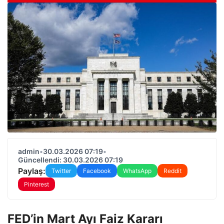
admin
•
30.03.2026 07:19
•
Güncellendi: 30.03.2026 07:19
Paylaş:
Twitter
Facebook
WhatsApp
Reddit
Pinterest
FED’in Mart Ayı Faiz Kararı