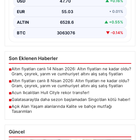
fiyatları
USD
47.70
▲ +0.16%
EUR
55.03
• 0.01%
ALTIN
6528.6
▲ +0.55%
BTC
3063076
▼ -0.14%
Son Eklenen Haberler
Altın fiyatları canlı 14 Nisan 2026: Altın fiyatları ne kadar oldu?
■
Gram, çeyrek, yarım ve cumhuriyet altını alış satış fiyatları
Altın fiyatları canlı 8 Nisan 2026: Altın fiyatları ne kadar oldu?
■
Gram, çeyrek, yarım ve cumhuriyet altını alış satış fiyatları
Acun Ilıcalı’dan Hull City’e rekor transfer!
■
Galatasaray’da daha sezon başlamadan Singo’dan kötü haber!
■
Açık Alan Yaşam alanlarında Kalite ve bahçe mutfağı
■
Tasarımları
Güncel