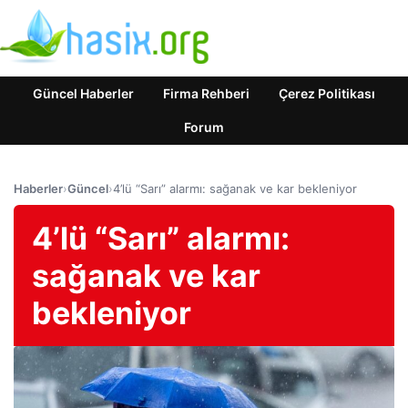
Güncel Haberler
Firma Rehberi
Çerez Politikası
Forum
Haberler
›
Güncel
›
4’lü “Sarı” alarmı: sağanak ve kar bekleniyor
4’lü “Sarı” alarmı:
sağanak ve kar
bekleniyor