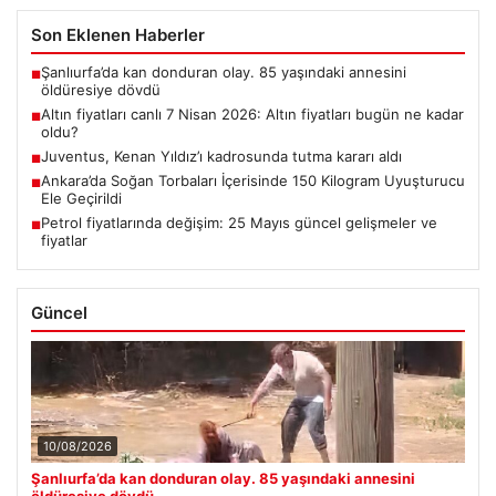
Son Eklenen Haberler
Şanlıurfa’da kan donduran olay. 85 yaşındaki annesini
■
öldüresiye dövdü
Altın fiyatları canlı 7 Nisan 2026: Altın fiyatları bugün ne kadar
■
oldu?
Juventus, Kenan Yıldız’ı kadrosunda tutma kararı aldı
■
Ankara’da Soğan Torbaları İçerisinde 150 Kilogram Uyuşturucu
■
Ele Geçirildi
Petrol fiyatlarında değişim: 25 Mayıs güncel gelişmeler ve
■
fiyatlar
Güncel
10/08/2026
Şanlıurfa’da kan donduran olay. 85 yaşındaki annesini
öldüresiye dövdü