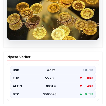
10.08.2026
Altın fiyatları canlı 7 Nisan 2026: Altın
Piyasa Verileri
fiyatları bugün ne kadar oldu?
USD
47.72
• 0.01%
EUR
55.20
▼ -0.03%
ALTIN
6631.9
▼ -0.43%
BTC
3095598
▲ +0.31%