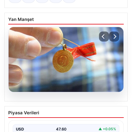
Yan Manşet
06.08.2026
Altın fiyatları canlı 8 Nisan 2026: Altın
Piyasa Verileri
fiyatları ne kadar oldu? Gram, çeyrek,
yarım ve cumhuriyet altını alış satış
fiyatları
USD
47.60
▲ +0.05%