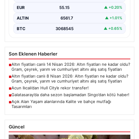
EUR
55.15
▲ +0.20%
ALTIN
6561.7
▲ +1.01%
BTC
3068545
▲ +0.65%
Son Eklenen Haberler
Altın fiyatları canlı 14 Nisan 2026: Altın fiyatları ne kadar oldu?
■
Gram, çeyrek, yarım ve cumhuriyet altını alış satış fiyatları
Altın fiyatları canlı 8 Nisan 2026: Altın fiyatları ne kadar oldu?
■
Gram, çeyrek, yarım ve cumhuriyet altını alış satış fiyatları
Acun Ilıcalı’dan Hull City’e rekor transfer!
■
Galatasaray’da daha sezon başlamadan Singo’dan kötü haber!
■
Açık Alan Yaşam alanlarında Kalite ve bahçe mutfağı
■
Tasarımları
Güncel