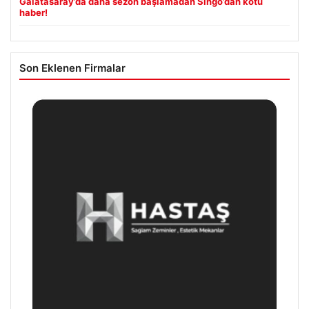
Galatasaray’da daha sezon başlamadan Singo’dan kötü
haber!
Son Eklenen Firmalar