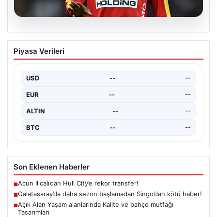
05.08.2026
Galatasaray’da daha sezon başlamadan
Piyasa Verileri
Singo’dan kötü haber!
{ “title”: “Galatasaray’da Yeni Sezona Üzücü Haberle
Başlangıç: Singo’nun Durumu Belirsizliğini Koruyor”,
USD
--
--
“content”: “…
EUR
--
--
ALTIN
--
--
BTC
--
--
Son Eklenen Haberler
Acun Ilıcalı’dan Hull City’e rekor transfer!
■
Galatasaray’da daha sezon başlamadan Singo’dan kötü haber!
■
Açık Alan Yaşam alanlarında Kalite ve bahçe mutfağı
■
Tasarımları