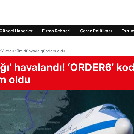
Güncel Haberler
Firma Rehberi
Çerez Politikası
Foru
ER6’ kodu tüm dünyada gündem oldu
ğı’ havalandı! ‘ORDER6’ ko
m oldu