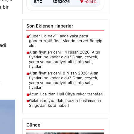
BTC
3063076
▼ -0.14%
 bir
Son Eklenen Haberler
Süper Lig devi 1 ayda yaka paça
■
göndermişti! Real Madrid servet ödeyip
edi.
aldı
Altın fiyatları canlı 14 Nisan 2026: Altın
■
fiyatları ne kadar oldu? Gram, çeyrek,
yarım ve cumhuriyet altını alış satış
fiyatları
Altın fiyatları canlı 8 Nisan 2026: Altın
■
fiyatları ne kadar oldu? Gram, çeyrek,
yarım ve cumhuriyet altını alış satış
u
fiyatları
Acun Ilıcalı’dan Hull City’e rekor transfer!
■
Galatasaray’da daha sezon başlamadan
■
Singo’dan kötü haber!
Güncel