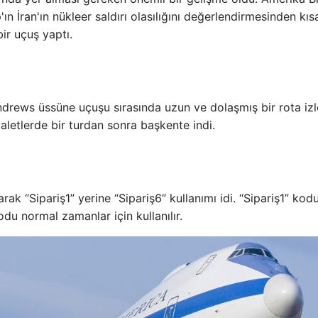
 İran'ın nükleer saldırı olasılığını değerlendirmesinden kısa
r uçuş yaptı.
rews üssüne uçuşu sırasında uzun ve dolaşmış bir rota izl
aletlerde bir turdan sonra başkente indi.
rak “Sipariş1” yerine “Sipariş6” kullanımı idi. “Sipariş1” kod
kodu normal zamanlar için kullanılır.