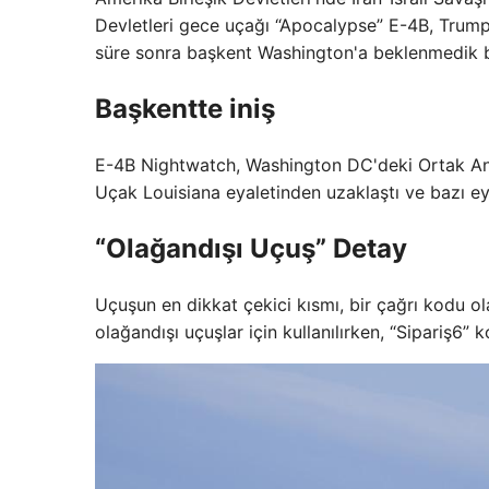
Devletleri gece uçağı “Apocalypse” E-4B, Trump'ın
süre sonra başkent Washington'a beklenmedik bi
Başkentte iniş
E-4B Nightwatch, Washington DC'deki Ortak And
Uçak Louisiana eyaletinden uzaklaştı ve bazı ey
“Olağandışı Uçuş” Detay
Uçuşun en dikkat çekici kısmı, bir çağrı kodu ola
olağandışı uçuşlar için kullanılırken, “Sipariş6” 