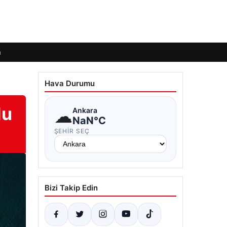
m
Hava Durumu
du
☁
Ankara
NaN°C
ŞEHIR SEÇ
Bizi Takip Edin