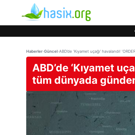
Haberler
›
Güncel
›
ABD’de ‘Kıyamet uçağı’ havalandı! ‘ORD
ABD’de ‘Kıyamet uça
tüm dünyada günde