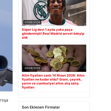
07/08/2026
Süper Lig devi 1 ayda yaka paça
göndermişti! Real Madrid servet ödeyip
aldı
06/08/2026
Altın fiyatları canlı 14 Nisan 2026: Altın
fiyatları ne kadar oldu? Gram, çeyrek,
yarım ve cumhuriyet altını alış satış
fiyatları
rtışa
Son Eklenen Firmalar