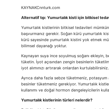
KAYNAK
Cnnturk.com
Alternatif tıp: Yumurtalık kisti için bitkisel ted
Yumurtalık kistlerinin bitkisel tedavileri mümkü
başvurmanız gerekir. Soğan kürü yumurtalık kistl
kürü sayesinde yumurtalık kistini yok etmek m
bilimsel dayanağı yoktur.
Kaynayan suya ince soyulmuş soğanı ekleyin, be
tüketin. İyot açısından zengin besinlerin tüketil
iyot alımınızı artırarak onlardan kurtulabilirsiniz.
Ayrıca daha fazla sebze tüketmeniz, potasyum a
besinler tüketmeniz gerekiyor. Yumurtalık kistle
kullanımı ve doğal hormon dengeleyicilerin kullan
Yumurtalık kistlerinin türleri nelerdir?