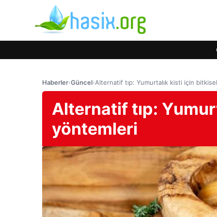
Haberler
›
Güncel
›
Alternatif tıp: Yumurtalık kisti için bitkis
Alternatif tıp: Yumurt
yöntemleri