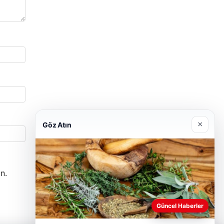
×
Göz Atın
n.
Güncel Haberler