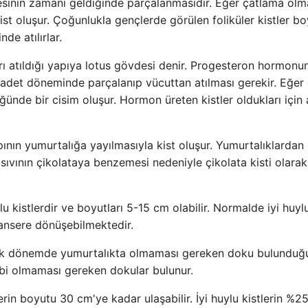
resinin zamanı geldiğinde parçalanmasıdır. Eğer çatlama ol
 oluşur. Çoğunlukla gençlerde görülen foliküler kistler boy
de atılırlar.
arı atıldığı yapıya lotus gövdesi denir. Progesteron hormonu
 adet döneminde parçalanıp vücuttan atılması gerekir. Eğer 
ğünde bir cisim oluşur. Hormon üreten kistler oldukları için
nın yumurtalığa yayılmasıyla kist oluşur. Yumurtalıklardan
sıvının çikolataya benzemesi nedeniyle çikolata kisti olara
lu kistlerdir ve boyutları 5-15 cm olabilir. Normalde iyi huyl
ansere dönüşebilmektedir.
onik dönemde yumurtalıkta olmaması gereken doku bulundu
 gibi olmaması gereken dokular bulunur.
in boyutu 30 cm'ye kadar ulaşabilir. İyi huylu kistlerin %25'