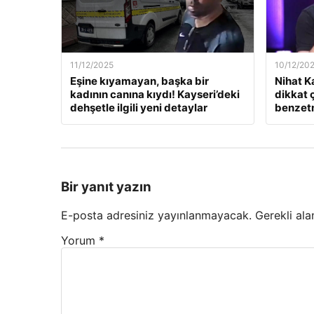
11/12/2025
10/12/20
Eşine kıyamayan, başka bir
Nihat K
kadının canına kıydı! Kayseri’deki
dikkat 
dehşetle ilgili yeni detaylar
benzet
Bir yanıt yazın
E-posta adresiniz yayınlanmayacak.
Gerekli ala
Yorum
*