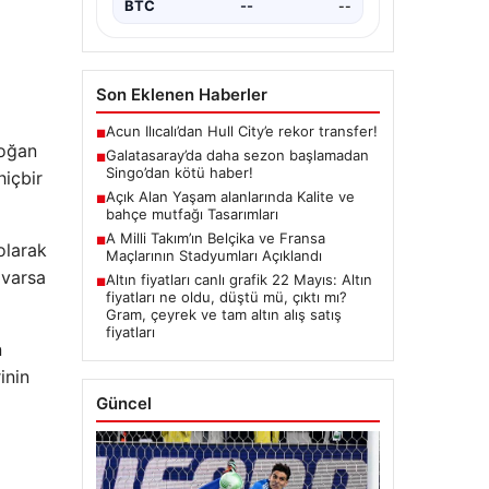
Açık Alan Yaşam
Piyasa Verileri
alanlarında Kalite ve
bahçe mutfağı
Tasarımları
USD
--
--
Günümüz dünyasında açık hava
EUR
--
--
dinlenme alanları, evlerin en
Soğan
önemli alanlarından bir tanesi
ALTIN
--
--
haline gelmiştir.…
içbir
BTC
--
--
olarak
 varsa
Son Eklenen Haberler
Acun Ilıcalı’dan Hull City’e rekor transfer!
■
n
Galatasaray’da daha sezon başlamadan
■
Singo’dan kötü haber!
inin
Açık Alan Yaşam alanlarında Kalite ve
■
bahçe mutfağı Tasarımları
A Milli Takım’ın Belçika ve Fransa
■
Maçlarının Stadyumları Açıklandı
Altın fiyatları canlı grafik 22 Mayıs: Altın
■