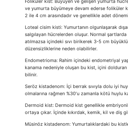
Foliküler kist: Büyüyen ve gelişen yumurta hüc
ve yumurta büyümeye devam ederse foliküler kist
2 ile 4 cm arasındadır ve genellikle adet dönemin
Loteal cisim kisti: Yumurtanın olgunlaşarak dış
salgılayan hücrelerden oluşur. Normal şartlarda
atılmazsa içindeki sıvı birikerek 3-5 cm büyüklü
düzensizliklerine neden olabilirler.
Endometrioma: Rahim içindeki endometriyal yapı
kanama nedeniyle oluşan bu kist, içini dolduran 
bilinir.
Seröz kistadenom: İçi berrak sıvıyla dolu iyi huy
olmalarına rağmen %30'u zamanla kötü huylu k
Dermoid kist: Dermoid kist genellikle embriy
ortaya çıkar. İçinde kıkırdak, kemik, kil ve diş
Müsinöz kistadenom: Yumurtalıklardaki bu kistler