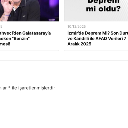
25
10/12/2025
ahveci’den Galatasaray’a
İzmir’de Deprem Mi? Son Du
çeken “Benzin”
ve Kandilli ile AFAD Verileri 7
mesi!
Aralık 2025
nlar
*
ile işaretlenmişlerdir