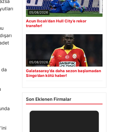
fiyatları ne oldu, düştü mü, çıktı mı?
mazsa
Gram, çeyrek ve tam altın alış satış
utları
fiyatları
nu
Güncel
dışarı
 adet
05/08/2026
k da
Acun Ilıcalı’dan Hull City’e rekor
transfer!
u
ğunda
05/08/2026
Galatasaray’da daha sezon başlamadan
ini
Singo’dan kötü haber!