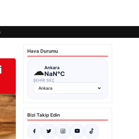
m
Hava Durumu
i
☁
Ankara
NaN°C
ŞEHIR SEÇ
Bizi Takip Edin