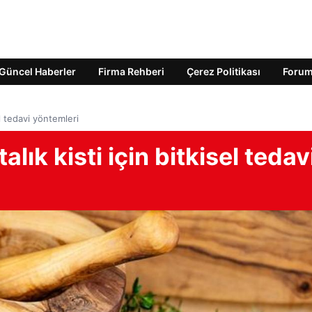
Güncel Haberler
Firma Rehberi
Çerez Politikası
Foru
el tedavi yöntemleri
alık kisti için bitkisel tedav