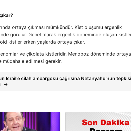
çıkar?
larında ortaya çıkması mümkündür. Kist oluşumu ergenlik
e görülür. Genel olarak ergenlik döneminde oluşan kistle
moid kistler erken yaşlarda ortaya çıkar.
enomlar ve çikolata kistleridir. Menopoz döneminde ortaya
ve müdahale edilmesi gerekir.
n İsrail'e silah ambargosu çağrısına Netanyahu'nun tepkisi
ı' →