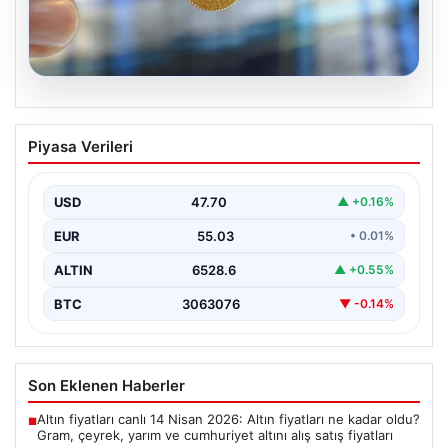
06.08.2026
Altın fiyatları canlı 8 Nisan 2026: Altın
Piyasa Verileri
fiyatları ne kadar oldu? Gram, çeyrek,
yarım ve cumhuriyet altını alış satış
fiyatları
USD
47.70
▲ +0.16%
EUR
55.03
• 0.01%
ALTIN
6528.6
▲ +0.55%
BTC
3063076
▼ -0.14%
Son Eklenen Haberler
Altın fiyatları canlı 14 Nisan 2026: Altın fiyatları ne kadar oldu?
■
Gram, çeyrek, yarım ve cumhuriyet altını alış satış fiyatları