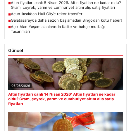
Altın fiyatları canlı 8 Nisan 2026: Altın fiyatları ne kadar oldu?
■
Gram, çeyrek, yarım ve cumhuriyet altını alış satış fiyatları
Acun Ilıcalı’dan Hull City’e rekor transfer!
■
Galatasaray’da daha sezon başlamadan Singo’dan kötü haber!
■
Açık Alan Yaşam alanlarında Kalite ve bahçe mutfağı
■
Tasarımları
Güncel
06/08/2026
Altın fiyatları canlı 14 Nisan 2026: Altın fiyatları ne kadar
oldu? Gram, çeyrek, yarım ve cumhuriyet altını alış satış
fiyatları