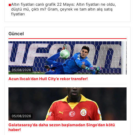
Altın fiyatları canlı grafik 22 Mayıs: Altın fiyatları ne oldu,
■
düştü mü, çıktı mı? Gram, çeyrek ve tam altın alış satış
fiyatları
Güncel
05/08/2026
Acun Ilıcalı’dan Hull City’e rekor transfer!
05/08/2026
Galatasaray’da daha sezon başlamadan Singo’dan kötü
haber!