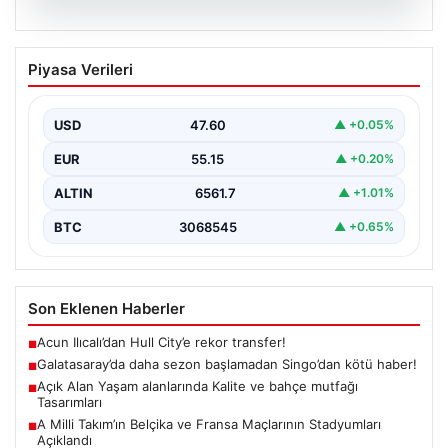
05.08.2026
Galatasaray’da daha sezon başlamadan
Piyasa Verileri
Singo’dan kötü haber!
{ “title”: “Galatasaray’da Yeni Sezona Üzücü Haberle
Başlangıç: Singo’nun Durumu Belirsizliğini Koruyor”,
USD
47.60
▲ +0.05%
“content”: “…
EUR
55.15
▲ +0.20%
ALTIN
6561.7
▲ +1.01%
BTC
3068545
▲ +0.65%
Son Eklenen Haberler
Acun Ilıcalı’dan Hull City’e rekor transfer!
■
Galatasaray’da daha sezon başlamadan Singo’dan kötü haber!
■
Açık Alan Yaşam alanlarında Kalite ve bahçe mutfağı
■
Tasarımları
A Milli Takım’ın Belçika ve Fransa Maçlarının Stadyumları
■
Açıklandı