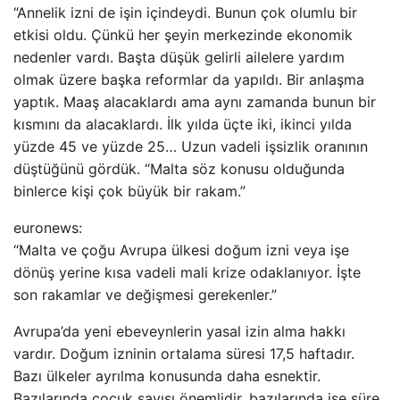
“Annelik izni de işin içindeydi. Bunun çok olumlu bir
etkisi oldu. Çünkü her şeyin merkezinde ekonomik
nedenler vardı. Başta düşük gelirli ailelere yardım
olmak üzere başka reformlar da yapıldı. Bir anlaşma
yaptık. Maaş alacaklardı ama aynı zamanda bunun bir
kısmını da alacaklardı. İlk yılda üçte iki, ikinci yılda
yüzde 45 ve yüzde 25… Uzun vadeli işsizlik oranının
düştüğünü gördük. “Malta söz konusu olduğunda
binlerce kişi çok büyük bir rakam.”
euronews:
“Malta ve çoğu Avrupa ülkesi doğum izni veya işe
dönüş yerine kısa vadeli mali krize odaklanıyor. İşte
son rakamlar ve değişmesi gerekenler.”
Avrupa’da yeni ebeveynlerin yasal izin alma hakkı
vardır. Doğum izninin ortalama süresi 17,5 haftadır.
Bazı ülkeler ayrılma konusunda daha esnektir.
Bazılarında çocuk sayısı önemlidir, bazılarında ise süre