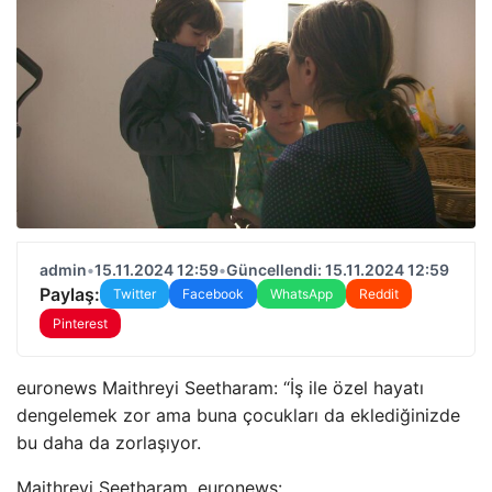
admin
•
15.11.2024 12:59
•
Güncellendi: 15.11.2024 12:59
Paylaş:
Twitter
Facebook
WhatsApp
Reddit
Pinterest
euronews Maithreyi Seetharam: “İş ile özel hayatı
dengelemek zor ama buna çocukları da eklediğinizde
bu daha da zorlaşıyor.
Maithreyi Seetharam, euronews: