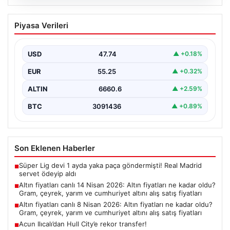
06.08.2026
Altın fiyatları canlı 14 Nisan 2026: Altın
Piyasa Verileri
fiyatları ne kadar oldu? Gram, çeyrek,
yarım ve cumhuriyet altını alış satış
fiyatları
USD
47.74
▲ +0.18%
EUR
55.25
▲ +0.32%
ALTIN
6660.6
▲ +2.59%
BTC
3091436
▲ +0.89%
Son Eklenen Haberler
Süper Lig devi 1 ayda yaka paça göndermişti! Real Madrid
■
servet ödeyip aldı
Altın fiyatları canlı 14 Nisan 2026: Altın fiyatları ne kadar oldu?
■
Gram, çeyrek, yarım ve cumhuriyet altını alış satış fiyatları
Altın fiyatları canlı 8 Nisan 2026: Altın fiyatları ne kadar oldu?
■
Gram, çeyrek, yarım ve cumhuriyet altını alış satış fiyatları
Acun Ilıcalı’dan Hull City’e rekor transfer!
■