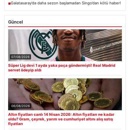
Galatasaray’da daha sezon başlamadan Singo’dan kötü haber!
■
Güncel
07/08/2026
Süper Lig devi 1 ayda yaka paça göndermişti! Real Madrid
servet ödeyip aldı
06/08/2026
Altın fiyatları canlı 14 Nisan 2026: Altın fiyatları ne kadar
oldu? Gram, çeyrek, yarım ve cumhuriyet altını alış satış
fiyatları