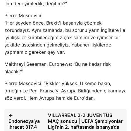
için deneyimledik, değil mi?”
Pierre Moscovici:
“Her şeyden önce, Brexit'i başarıyla çözmek
zorundayız. Aynı zamanda, bu sorunu yarın İngiltere ile
iyi ilişkiler kurabileceğimiz çok samimi ve iyimser bir
şekilde üstesinden gelmeliyiz. Yabancı ilişkilerde
yapmamız gereken şey var.
Maithreyi Seeaman, Euronews: “Bu ne kadar risk
alacak?”
Pierre Moscovici: “Riskler yüksek. Ülkeme bakın,
örneğin Le Pen, Fransa'yı Avrupa Birliği'nden çıkarmaya
söz verdi. Hem Avrupa hem de Euro'dan.
←
VILLARREAL 2-2 JUVENTUS
Endonezya’ya
MAÇ sonucu | UEFA Şampiyonlar
ihracat 317,4
Ligi’nin 2. haftasında İspanya’da