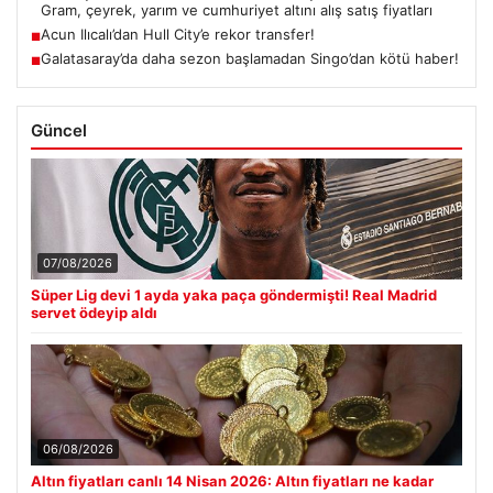
Gram, çeyrek, yarım ve cumhuriyet altını alış satış fiyatları
Acun Ilıcalı’dan Hull City’e rekor transfer!
■
Galatasaray’da daha sezon başlamadan Singo’dan kötü haber!
■
Güncel
07/08/2026
Süper Lig devi 1 ayda yaka paça göndermişti! Real Madrid
servet ödeyip aldı
06/08/2026
Altın fiyatları canlı 14 Nisan 2026: Altın fiyatları ne kadar