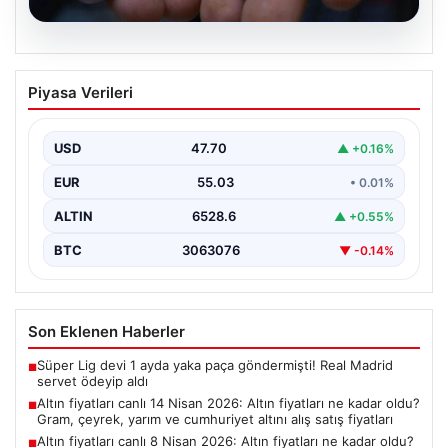
06.08.2026
Altın fiyatları canlı 14 Nisan 2026: Altın
Piyasa Verileri
fiyatları ne kadar oldu? Gram, çeyrek,
yarım ve cumhuriyet altını alış satış
fiyatları
USD
47.70
▲ +0.16%
EUR
55.03
• 0.01%
ALTIN
6528.6
▲ +0.55%
BTC
3063076
▼ -0.14%
Son Eklenen Haberler
Süper Lig devi 1 ayda yaka paça göndermişti! Real Madrid
■
servet ödeyip aldı
Altın fiyatları canlı 14 Nisan 2026: Altın fiyatları ne kadar oldu?
■
Gram, çeyrek, yarım ve cumhuriyet altını alış satış fiyatları
Altın fiyatları canlı 8 Nisan 2026: Altın fiyatları ne kadar oldu?
■