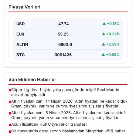
Altın fiyatları canlı 14 Nisan 2026: Altın
Piyasa Verileri
fiyatları ne kadar oldu? Gram, çeyrek,
yarım ve cumhuriyet altını alış satış
fiyatları
USD
47.74
▲ +0.18%
EUR
55.25
▲ +0.32%
ALTIN
6660.6
▲ +2.59%
BTC
3091436
▲ +0.89%
Son Eklenen Haberler
Süper Lig devi 1 ayda yaka paça göndermişti! Real Madrid
■
servet ödeyip aldı
Altın fiyatları canlı 14 Nisan 2026: Altın fiyatları ne kadar oldu?
■
Gram, çeyrek, yarım ve cumhuriyet altını alış satış fiyatları
Altın fiyatları canlı 8 Nisan 2026: Altın fiyatları ne kadar oldu?
■
Gram, çeyrek, yarım ve cumhuriyet altını alış satış fiyatları
Acun Ilıcalı’dan Hull City’e rekor transfer!
■
Galatasaray’da daha sezon başlamadan Singo’dan kötü haber!
■