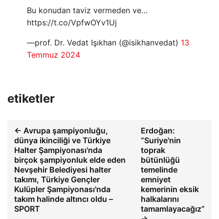
Bu konudan taviz vermeden ve…
https://t.co/VpfwOYv1Uj
—prof. Dr. Vedat Işıkhan (@isikhanvedat)
13
Temmuz 2024
etiketler
← Avrupa şampiyonluğu,
Erdoğan:
dünya ikinciliği ve Türkiye
“Suriye'nin
Halter Şampiyonası'nda
toprak
birçok şampiyonluk elde eden
bütünlüğü
Nevşehir Belediyesi halter
temelinde
takımı, Türkiye Gençler
emniyet
Kulüpler Şampiyonası'nda
kemerinin eksik
takım halinde altıncı oldu –
halkalarını
SPORT
tamamlayacağız”
→