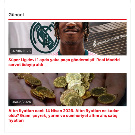
Güncel
07/08/2026
Süper Lig devi 1 ayda yaka paça göndermişti! Real Madrid
servet ödeyip aldı
06/08/2026
Altın fiyatları canlı 14 Nisan 2026: Altın fiyatları ne kadar
oldu? Gram, çeyrek, yarım ve cumhuriyet altını alış satış
fiyatları