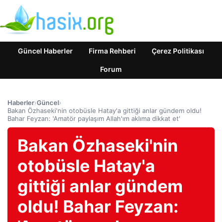
Güncel Haberler
Firma Rehberi
Çerez Politikası
Forum
Haberler
›
Güncel
›
Bakan Özhaseki'nin otobüsle Hatay'a gittiği anlar gündem oldu!
Bahar Feyzan: 'Amatör paylaşım Allah'ım aklıma dikkat et'
Bakan Özhaseki'nin
otobüsle Hatay'a
gittiği anlar gündem
oldu! Bahar Feyzan: