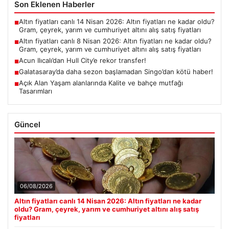
Son Eklenen Haberler
Altın fiyatları canlı 14 Nisan 2026: Altın fiyatları ne kadar oldu?
■
Gram, çeyrek, yarım ve cumhuriyet altını alış satış fiyatları
Altın fiyatları canlı 8 Nisan 2026: Altın fiyatları ne kadar oldu?
■
Gram, çeyrek, yarım ve cumhuriyet altını alış satış fiyatları
Acun Ilıcalı’dan Hull City’e rekor transfer!
■
Galatasaray’da daha sezon başlamadan Singo’dan kötü haber!
■
Açık Alan Yaşam alanlarında Kalite ve bahçe mutfağı
■
Tasarımları
Güncel
06/08/2026
Altın fiyatları canlı 14 Nisan 2026: Altın fiyatları ne kadar
oldu? Gram, çeyrek, yarım ve cumhuriyet altını alış satış
fiyatları