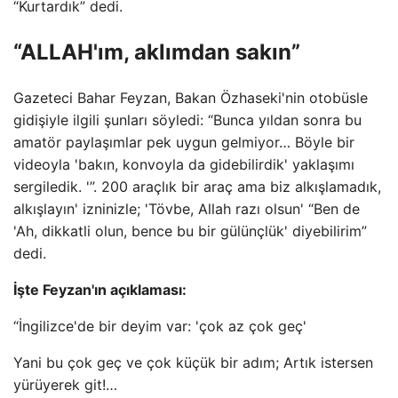
“Kurtardık” dedi.
“ALLAH'ım, aklımdan sakın”
Gazeteci Bahar Feyzan, Bakan Özhaseki'nin otobüsle
gidişiyle ilgili şunları söyledi: “Bunca yıldan sonra bu
amatör paylaşımlar pek uygun gelmiyor… Böyle bir
videoyla 'bakın, konvoyla da gidebilirdik' yaklaşımı
sergiledik. '”. 200 araçlık bir araç ama biz alkışlamadık,
alkışlayın' izninizle; 'Tövbe, Allah razı olsun' “Ben de
'Ah, dikkatli olun, bence bu bir gülünçlük' diyebilirim”
dedi.
İşte Feyzan'ın açıklaması:
“İngilizce'de bir deyim var: 'çok az çok geç'
Yani bu çok geç ve çok küçük bir adım; Artık istersen
yürüyerek git!…