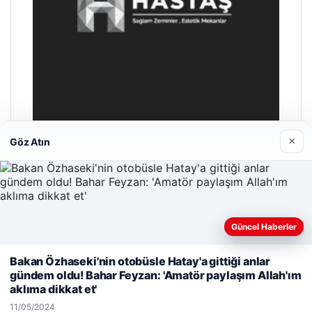
×
Göz Atın
Hastaş Beton
26/05/2026
Güncel Haberler
Web sitemizi nasıl kullandığınızı daha iyi anlayabilmek,
Bakan Özhaseki'nin otobüsle Hatay'a gittiği anlar
deneyiminizi kişiselleştirmek ve geliştirmek amacıyla çerezler
gündem oldu! Bahar Feyzan: 'Amatör paylaşım Allah'ım
kullanıyoruz.
Çerez Politikamız
aklıma dikkat et'
© 2026 Hasix.org – Güncel Haberler
Reddet
Kabul Et
11/05/2024