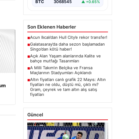
BTC
3068545
▲ +0.65%
Son Eklenen Haberler
Acun Ilıcalı’dan Hull City’e rekor transfer!
■
Galatasaray’da daha sezon başlamadan
■
Singo’dan kötü haber!
Açık Alan Yaşam alanlarında Kalite ve
■
bahçe mutfağı Tasarımları
A Milli Takım’ın Belçika ve Fransa
■
Maçlarının Stadyumları Açıklandı
Altın fiyatları canlı grafik 22 Mayıs: Altın
■
fiyatları ne oldu, düştü mü, çıktı mı?
rum
Gram, çeyrek ve tam altın alış satış
fiyatları
Güncel