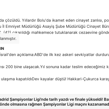
a çözüldü. Yıllardır Bolu'da ikamet eden cinayet zanlısı, po
lu İl Emniyet Müdürlüğü Asayiş Şube Müdürlüğü Cinayet Bür
İ.Ç. (42) çıkarıldığı mahkemece tutuklanarak cezaevine gönder
anmıştır.
IN
ABD'de ilk kez askeri sevkiyatlar durdur
Yıl sonuna kadar teslim edeceğimiz 
Dev kayalar düştü! Hakkari-Çukurca kara
drid Şampiyonlar Ligi'nde tarih yazdı ve finale yükseldi! B
önde olmasına rağmen Şampiyonlar Ligi maçını kazanamad