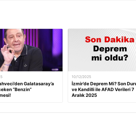
25
10/12/2025
ahveci’den Galatasaray’a
İzmir’de Deprem Mi? Son Du
çeken “Benzin”
ve Kandilli ile AFAD Verileri 7
mesi!
Aralık 2025