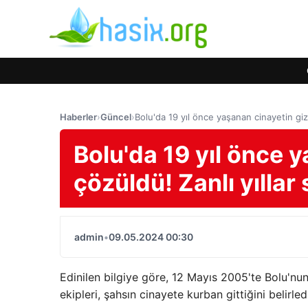
Haberler
›
Güncel
›
Bolu'da 19 yıl önce yaşanan cinayetin giz
Bolu'da 19 yıl önce 
çözüldü! Zanlı yıllar
admin
•
09.05.2024 00:30
Edinilen bilgiye göre, 12 Mayıs 2005'te Bolu'nun
ekipleri, şahsın cinayete kurban gittiğini belirled