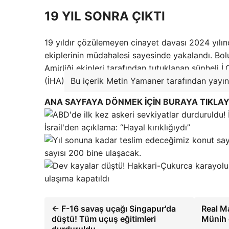
19 YIL SONRA ÇIKTI
19 yıldır çözülemeyen cinayet davası 2024 yılınd
ekiplerinin müdahalesi sayesinde yakalandı. Bo
Amirliği ekipleri tarafından tutuklanan şüpheli 
(İHA)
Bu içerik Metin Yamaner tarafından yayınl
ANA SAYFAYA DÖNMEK İÇİN BURAYA TIKLAY
İsrail'den açıklama: “Hayal kırıklığıydı”
sayısı 200 bine ulaşacak.
ulaşıma kapatıldı
← F-16 savaş uçağı Singapur'da
Real Ma
düştü! Tüm uçuş eğitimleri
Münih 
durduruldu