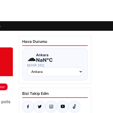
m
Hava Durumu
☁
Ankara
NaN°C
ŞEHIR SEÇ
rest
Bizi Takip Edin
 polis