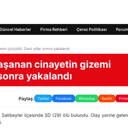
Güncel Haberler
Firma Rehberi
Çerez Politikası
Foru
emi çözüldü! Zanlı yıllar sonra yakalandı
yaşanan cinayetin gizemi
 sonra yakalandı
Paylaş:
Twitter
Facebook
WhatsApp
Reddit
Pinte
 Salibeyler ilçesinde SD (29) ölü bulundu. Olay yerine gelen
i.