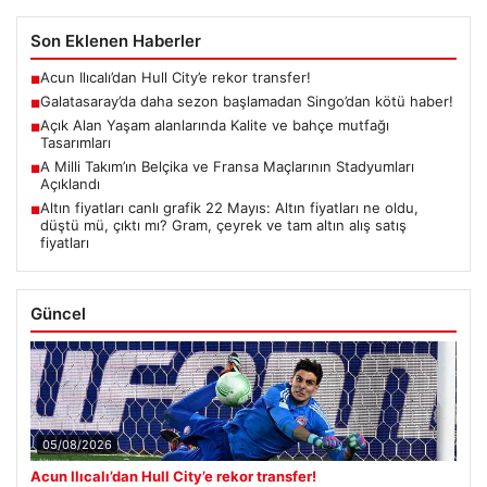
Son Eklenen Haberler
Acun Ilıcalı’dan Hull City’e rekor transfer!
■
Galatasaray’da daha sezon başlamadan Singo’dan kötü haber!
■
Açık Alan Yaşam alanlarında Kalite ve bahçe mutfağı
■
Tasarımları
A Milli Takım’ın Belçika ve Fransa Maçlarının Stadyumları
■
Açıklandı
Altın fiyatları canlı grafik 22 Mayıs: Altın fiyatları ne oldu,
■
düştü mü, çıktı mı? Gram, çeyrek ve tam altın alış satış
fiyatları
Güncel
05/08/2026
Acun Ilıcalı’dan Hull City’e rekor transfer!