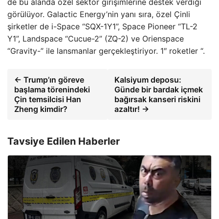
de bu alanda özel sektör girişimlerine destek verdiği
görülüyor. Galactic Energy’nin yanı sıra, özel Çinli
şirketler de i-Space “SQX-1Y1”, Space Pioneer “TL-2
Y1”, Landspace “Cucue-2” (ZQ-2) ve Orienspace
“Gravity-” ile lansmanlar gerçekleştiriyor. 1″ roketler “.
← Trump’ın göreve
Kalsiyum deposu:
başlama törenindeki
Günde bir bardak içmek
Çin temsilcisi Han
bağırsak kanseri riskini
Zheng kimdir?
azaltır! →
Tavsiye Edilen Haberler