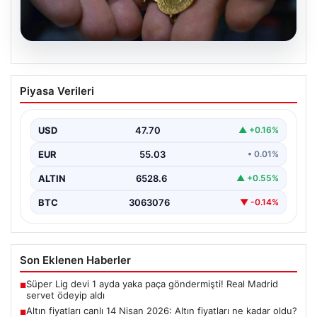
06.08.2026
Altın fiyatları canlı 14 Nisan 2026: Altın
Piyasa Verileri
fiyatları ne kadar oldu? Gram, çeyrek,
yarım ve cumhuriyet altını alış satış
fiyatları
USD
47.70
▲ +0.16%
EUR
55.03
• 0.01%
ALTIN
6528.6
▲ +0.55%
BTC
3063076
▼ -0.14%
Son Eklenen Haberler
Süper Lig devi 1 ayda yaka paça göndermişti! Real Madrid
■
servet ödeyip aldı
Altın fiyatları canlı 14 Nisan 2026: Altın fiyatları ne kadar oldu?
■