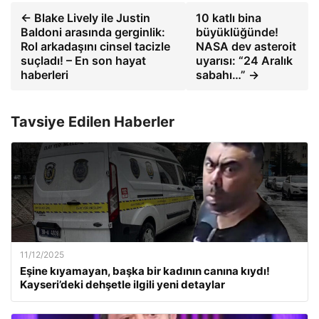
← Blake Lively ile Justin
10 katlı bina
Baldoni arasında gerginlik:
büyüklüğünde!
Rol arkadaşını cinsel tacizle
NASA dev asteroit
suçladı! – En son hayat
uyarısı: “24 Aralık
haberleri
sabahı…” →
Tavsiye Edilen Haberler
11/12/2025
Eşine kıyamayan, başka bir kadının canına kıydı!
Kayseri’deki dehşetle ilgili yeni detaylar