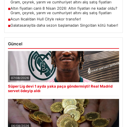
Gram, çeyrek, yarım ve cumhuriyet altını alış satış fiyatları
Altın fiyatları canlı 8 Nisan 2026: Altın fiyatları ne kadar oldu?
■
Gram, çeyrek, yarım ve cumhuriyet altını alış satış fiyatları
Acun Ilıcalı’dan Hull City’e rekor transfer!
■
Galatasaray’da daha sezon başlamadan Singo’dan kötü haber!
■
Güncel
07/08/2026
Süper Lig devi 1 ayda yaka paça göndermişti! Real Madrid
servet ödeyip aldı
06/08/2026