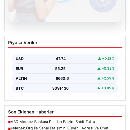
08.08.2026
Kelebek.Org İle Sanal İletişimin Güvenli
Piyasa Verileri
Adresi Ve Chat Deneyimi
Sanal dünyasında bireylerin seviyeli bir tarzda bağlantı
kurması büyük bir önem ifade etmektedir. Halen…
USD
47.74
▲ +0.18%
EUR
55.25
▲ +0.32%
ALTIN
6660.6
▲ +2.59%
BTC
3091436
▲ +0.89%
Son Eklenen Haberler
ABD Merkez Bankası Politika Faizini Sabit Tuttu
■
Kelebek.Org İle Sanal İletişimin Güvenli Adresi Ve Chat
■