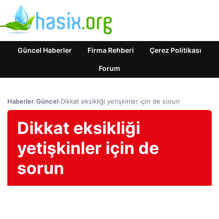
Güncel Haberler
Firma Rehberi
Çerez Politikası
Forum
Haberler
›
Güncel
›
Dikkat eksikliği yetişkinler için de sorun
Dikkat eksikliği
yetişkinler için de
sorun