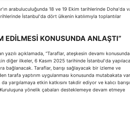
ar'ın arabuluculuğunda 18 ve 19 Ekim tarihlerinde Doha'da v
hlerinde İstanbul'da dört ülkenin katılımıyla toplantılar
M EDİLMESİ KONUSUNDA ANLAŞTI”
lan yazılı açıklamada, “Taraflar, ateşkesin devamı konusunda
n diğer ilkeler, 6 Kasım 2025 tarihinde İstanbul'da yapılac
ra bağlanacak. Taraflar, barışı sağlayacak bir izleme ve
den tarafa yaptırım uygulanması konusunda mutabakata var
n da yargılamaya etkin katkısını takdir ediyor ve kalıcı barışı
.” Kuruluşuna yönelik çabaları desteklemeye devam etmeye