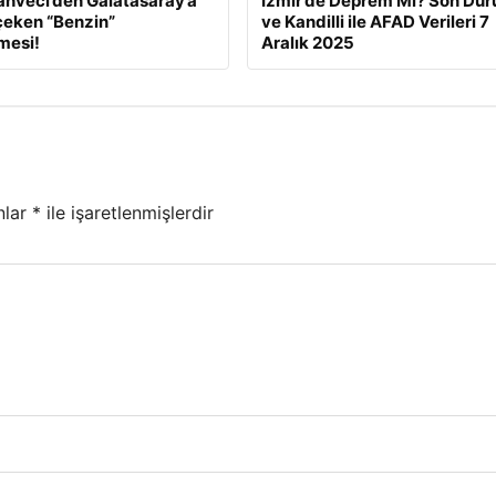
ahveci’den Galatasaray’a
İzmir’de Deprem Mi? Son Du
çeken “Benzin”
ve Kandilli ile AFAD Verileri 7
mesi!
Aralık 2025
nlar
*
ile işaretlenmişlerdir