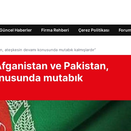
Güncel Haberler
Firma Rehberi
Çerez Politikası
Foru
stan, ateşkesin devamı konusunda mutabık kalmışlardır”
“Afganistan ve Pakistan,
onusunda mutabık