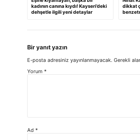
Eşine kıyamayan, başka bir
Nihat K
kadının canına kıydı! Kayseri’deki
dikkat 
dehşetle ilgili yeni detaylar
benzet
Bir yanıt yazın
E-posta adresiniz yayınlanmayacak.
Gerekli ala
Yorum
*
Ad
*