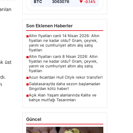
BTC
3063076
▼ -0.14%
arılan
Son Eklenen Haberler
Altın fiyatları canlı 14 Nisan 2026: Altın
■
fiyatları ne kadar oldu? Gram, çeyrek,
yarım ve cumhuriyet altını alış satış
fiyatları
Altın fiyatları canlı 8 Nisan 2026: Altın
■
fiyatları ne kadar oldu? Gram, çeyrek,
ak üst
yarım ve cumhuriyet altını alış satış
fiyatları
dı.
Acun Ilıcalı’dan Hull City’e rekor transfer!
■
n
Galatasaray’da daha sezon başlamadan
■
Singo’dan kötü haber!
Açık Alan Yaşam alanlarında Kalite ve
■
bahçe mutfağı Tasarımları
Güncel