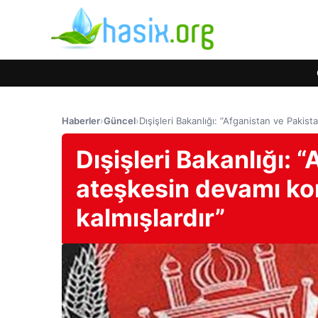
Haberler
›
Güncel
›
Dışişleri Bakanlığı: “Afganistan ve Paki
Dışişleri Bakanlığı: 
ateşkesin devamı k
kalmışlardır”