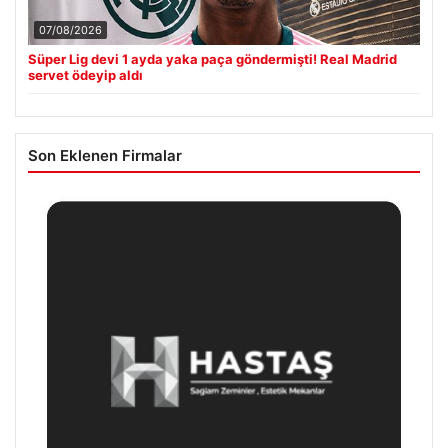
07/08/2026
Süper Lig devi 1 ayda yaka paça göndermişti! Real Madrid
servet ödeyip aldı
Son Eklenen Firmalar