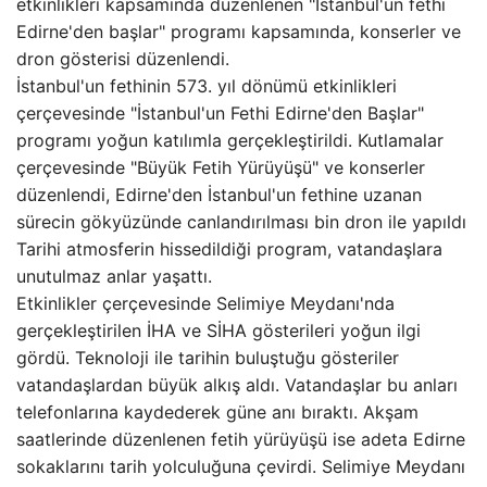
etkinlikleri kapsamında düzenlenen "İstanbul'un fethi
Edirne'den başlar" programı kapsamında, konserler ve
dron gösterisi düzenlendi.
İstanbul'un fethinin 573. yıl dönümü etkinlikleri
çerçevesinde "İstanbul'un Fethi Edirne'den Başlar"
programı yoğun katılımla gerçekleştirildi. Kutlamalar
çerçevesinde "Büyük Fetih Yürüyüşü" ve konserler
düzenlendi, Edirne'den İstanbul'un fethine uzanan
sürecin gökyüzünde canlandırılması bin dron ile yapıldı
Tarihi atmosferin hissedildiği program, vatandaşlara
unutulmaz anlar yaşattı.
Etkinlikler çerçevesinde Selimiye Meydanı'nda
gerçekleştirilen İHA ve SİHA gösterileri yoğun ilgi
gördü. Teknoloji ile tarihin buluştuğu gösteriler
vatandaşlardan büyük alkış aldı. Vatandaşlar bu anları
telefonlarına kaydederek güne anı bıraktı. Akşam
saatlerinde düzenlenen fetih yürüyüşü ise adeta Edirne
sokaklarını tarih yolculuğuna çevirdi. Selimiye Meydanı