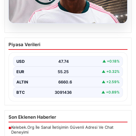
07.08.2026
Süper Lig devi 1 ayda yaka paça
Piyasa Verileri
göndermişti! Real Madrid servet ödeyip
aldı
USD
47.74
▲ +0.18%
Fenerbahçe’nin genç ve potansiyelli futbolcularından
biri olan ve bir dönem takımın deneme antrenmanlarına
EUR
55.25
▲ +0.32%
katılan…
ALTIN
6660.6
▲ +2.59%
BTC
3091436
▲ +0.89%
Son Eklenen Haberler
Kelebek.Org İle Sanal İletişimin Güvenli Adresi Ve Chat
■
Deneyimi