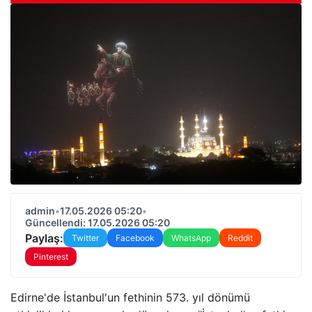
admin
•
17.05.2026 05:20
•
Güncellendi: 17.05.2026 05:20
Paylaş:
Twitter
Facebook
WhatsApp
Reddit
Pinterest
Edirne'de İstanbul'un fethinin 573. yıl dönümü