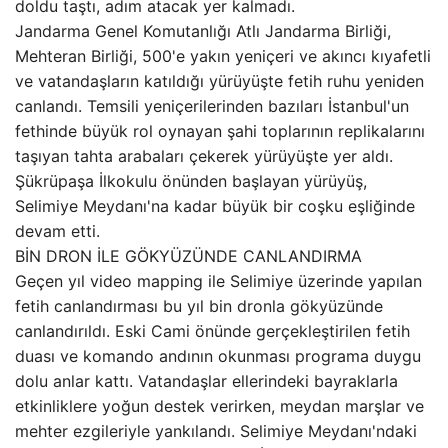
doldu taştı, adım atacak yer kalmadı.
Jandarma Genel Komutanlığı Atlı Jandarma Birliği,
Mehteran Birliği, 500'e yakın yeniçeri ve akıncı kıyafetli
ve vatandaşların katıldığı yürüyüşte fetih ruhu yeniden
canlandı. Temsili yeniçerilerinden bazıları İstanbul'un
fethinde büyük rol oynayan şahi toplarının replikalarını
taşıyan tahta arabaları çekerek yürüyüşte yer aldı.
Şükrüpaşa İlkokulu önünden başlayan yürüyüş,
Selimiye Meydanı'na kadar büyük bir coşku eşliğinde
devam etti.
BİN DRON İLE GÖKYÜZÜNDE CANLANDIRMA
Geçen yıl video mapping ile Selimiye üzerinde yapılan
fetih canlandırması bu yıl bin dronla gökyüzünde
canlandırıldı. Eski Cami önünde gerçekleştirilen fetih
duası ve komando andının okunması programa duygu
dolu anlar kattı. Vatandaşlar ellerindeki bayraklarla
etkinliklere yoğun destek verirken, meydan marşlar ve
mehter ezgileriyle yankılandı. Selimiye Meydanı'ndaki