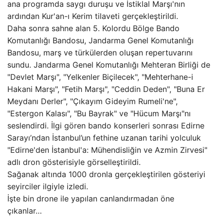
ana programda saygı duruşu ve İstiklal Marşı'nın
ardından Kur'an-ı Kerim tilaveti gerçekleştirildi.
Daha sonra sahne alan 5. Kolordu Bölge Bando
Komutanlığı Bandosu, Jandarma Genel Komutanlığı
Bandosu, marş ve türkülerden oluşan repertuvarını
sundu. Jandarma Genel Komutanlığı Mehteran Birliği de
"Devlet Marşı", "Yelkenler Biçilecek", "Mehterhane-i
Hakani Marşı", "Fetih Marşı", "Ceddin Deden", "Buna Er
Meydanı Derler", "Çıkayım Gideyim Rumeli'ne",
"Estergon Kalası", "Bu Bayrak" ve "Hücum Marşı"nı
seslendirdi. İlgi gören bando konserleri sonrası Edirne
Sarayı’ndan İstanbul’un fethine uzanan tarihi yolculuk
"Edirne'den İstanbul'a: Mühendisliğin ve Azmin Zirvesi"
adlı dron gösterisiyle görselleştirildi.
Sağanak altında 1000 dronla gerçekleştirilen gösteriyi
seyirciler ilgiyle izledi.
İşte bin drone ile yapılan canlandırmadan öne
çıkanlar…