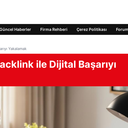
Güncel Haberler
Firma Rehberi
Çerez Politikası
Foru
şarıyı Yakalamak
klink ile Dijital Başarıyı