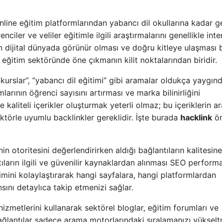
online eğitim platformlarından yabancı dil okullarına kadar g
nciler ve veliler eğitimle ilgili araştırmalarını genellikle inte
n dijital dünyada görünür olması ve doğru kitleye ulaşması
eğitim sektöründe öne çıkmanın kilit noktalarından biridir.
 kurslar”, “yabancı dil eğitimi” gibi aramalar oldukça yaygınd
arının öğrenci sayısını artırması ve marka bilinirliğini
kaliteli içerikler oluşturmak yeterli olmaz; bu içeriklerin 
ktörle uyumlu backlinkler gereklidir. İşte burada
hacklink
ön
n otoritesini değerlendirirken aldığı bağlantıların kalitesine
ların ilgili ve güvenilir kaynaklardan alınması SEO performa
imini kolaylaştırarak hangi sayfalara, hangi platformlardan
sını detaylıca takip etmenizi sağlar.
izmetlerini kullanarak sektörel bloglar, eğitim forumları ve
bağlantılar sadece arama motorlarındaki sıralamanızı yüksel