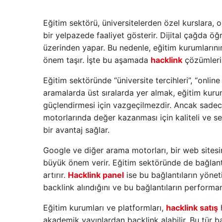
Eğitim sektörü, üniversitelerden özel kurslara, 
bir yelpazede faaliyet gösterir. Dijital çağda öğre
üzerinden yapar. Bu nedenle, eğitim kurumlarını
önem taşır. İşte bu aşamada
hacklink
çözümleri 
Eğitim sektöründe “üniversite tercihleri”, “online
aramalarda üst sıralarda yer almak, eğitim kuruml
güçlendirmesi için vazgeçilmezdir. Ancak sadece 
motorlarında değer kazanması için kaliteli ve se
bir avantaj sağlar.
Google ve diğer arama motorları, bir web sitesini
büyük önem verir. Eğitim sektöründe de bağlantı
artırır.
Hacklink panel
ise bu bağlantıların yönet
backlink alındığını ve bu bağlantıların performan
Eğitim kurumları ve platformları,
hacklink satış
h
akademik yayınlardan backlink alabilir. Bu tür 