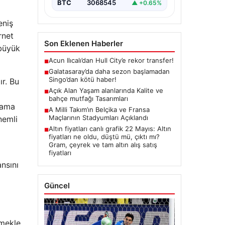
BTC
3068545
▲ +0.65%
eniş
rnet
Son Eklenen Haberler
 büyük
Acun Ilıcalı’dan Hull City’e rekor transfer!
■
Galatasaray’da daha sezon başlamadan
■
Singo’dan kötü haber!
ır. Bu
Açık Alan Yaşam alanlarında Kalite ve
■
bahçe mutfağı Tasarımları
arama
A Milli Takım’ın Belçika ve Fransa
■
Maçlarının Stadyumları Açıklandı
emli
Altın fiyatları canlı grafik 22 Mayıs: Altın
■
fiyatları ne oldu, düştü mü, çıktı mı?
Gram, çeyrek ve tam altın alış satış
fiyatları
nsını
Güncel
tmekle