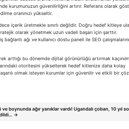
de kurumunuzun güvenilirliğini artırır. Referans olarak göst
dilme oranınızı yükseltir.
dece içerik üretmekle sınırlı değildir. Doğru hedef kitleye u
ratejik olarak yönetmek uzun vadeli başarı için şarttır.
 bağlantı ağı ve kullanıcı dostu paneli ile SEO çalışmalarını
ek arttığı bu dönemde dijital görünürlüğü artırmak kaçınılm
rındaki otoritesini yükselterek hedef kitlenize daha kolay
aşarılı olmak isteyen kurumlar için güvenilir ve etkili bir ç
ü ve boynunda ağır yanıklar vardı! Ugandalı çoban, 10 yıl s
edildi… →