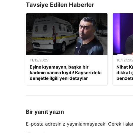
Tavsiye Edilen Haberler
11/12/2025
10/12/20
Eşine kıyamayan, başka bir
Nihat K
kadının canına kıydı! Kayseri’deki
dikkat 
dehşetle ilgili yeni detaylar
benzet
Bir yanıt yazın
E-posta adresiniz yayınlanmayacak.
Gerekli ala