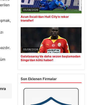
erilen
05/08/2026
Acun Ilıcalı’dan Hull City’e rekor
laşmak,
transfer!
zı
azdır.
05/08/2026
Galatasaray’da daha sezon başlamadan
özüm
Singo’dan kötü haber!
Son Eklenen Firmalar
onra