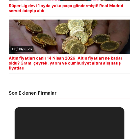
Süper Lig devi 1 ayda yaka paça göndermişti! Real Madrid
servet ödeyip aldı
06/08/2026
Altın fiyatları canlı 14 Nisan 2026: Altın fiyatları ne kadar
oldu? Gram, çeyrek, yarım ve cumhuriyet altını alış satış
fiyatları
Son Eklenen Firmalar