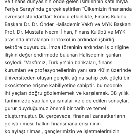
ve finans dünyasının önde gelen isimlerinin katılımıyla
Feriye Sarayı'nda gerçekleştirilen “Ülkemizin finansında
evrensel standartlar” konulu etkinlikte, Finans Kulübü
Başkanı Dr. Dr. Önder Halisdemir Vakfı ve MYK Başkanı
Prof. Dr. Mustafa Necmi İlhan, Finans Kulübü ve MYK
arasında imzalanan protokolün ardından işbirliği
sektöre duyuruldu. İmza töreninin ardından iş birliğine
ilişkin değerlendirmede bulunan Halisdemir, şunları
söyledi: “Vakfımız, Türkiye'nin bankaları, finans
kurumları ve profesyonellerinin yanı sıra 40'ın üzerinde
üniversiteden oluşan gençlik ağına sahip çok güçlü bir
ekosisteme erişme kabiliyetine sahiptir. bu nedenle
ihtiyaçları doğru gözlemlemek ve karşılamak. 38 yıllık
tarihimizde yapılan çalışmalar ve elde edilen sonuçlar,
gurur duyduğumuz önemli bir tarih ve temel
oluşturmuştur. Bu çerçevede, finansal zanaatkarların
geliştirilmesi, halkın finansmana erişiminin
kolaylaştırılması, gençlerimizin ve işletmelerimizin