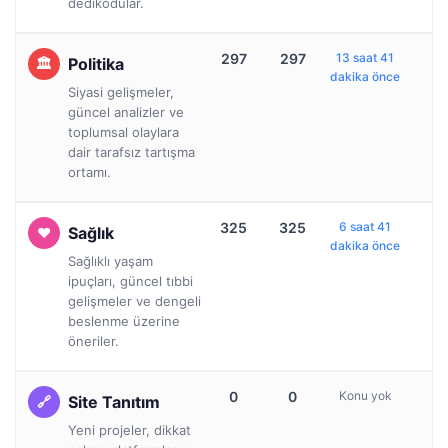
dedikodular.
297
297
13 saat 41
Politika
dakika önce
Siyasi gelişmeler,
güncel analizler ve
toplumsal olaylara
dair tarafsız tartışma
ortamı.
325
325
6 saat 41
Sağlık
dakika önce
Sağlıklı yaşam
ipuçları, güncel tıbbi
gelişmeler ve dengeli
beslenme üzerine
öneriler.
0
0
Konu yok
Site Tanıtım
Yeni projeler, dikkat