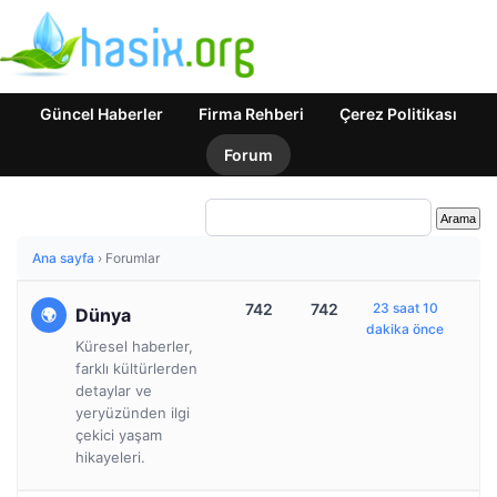
Güncel Haberler
Firma Rehberi
Çerez Politikası
Forum
Ana sayfa
›
Forumlar
742
742
23 saat 10
Dünya
dakika önce
Küresel haberler,
farklı kültürlerden
detaylar ve
yeryüzünden ilgi
çekici yaşam
hikayeleri.