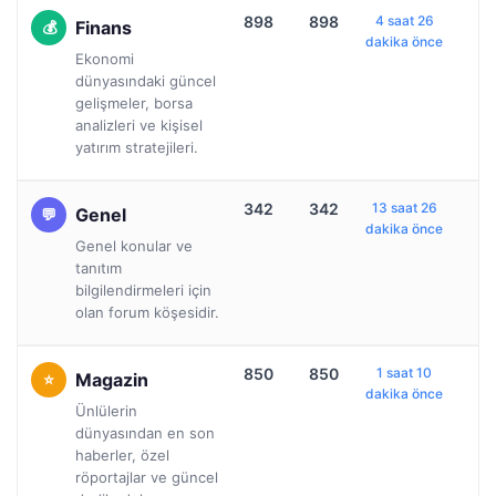
898
898
4 saat 26
Finans
dakika önce
Ekonomi
dünyasındaki güncel
gelişmeler, borsa
analizleri ve kişisel
yatırım stratejileri.
342
342
13 saat 26
Genel
dakika önce
Genel konular ve
tanıtım
bilgilendirmeleri için
olan forum köşesidir.
850
850
1 saat 10
Magazin
dakika önce
Ünlülerin
dünyasından en son
haberler, özel
röportajlar ve güncel