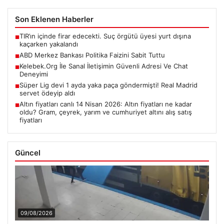
Son Eklenen Haberler
TIR’ın içinde firar edecekti. Suç örgütü üyesi yurt dışına
■
kaçarken yakalandı
ABD Merkez Bankası Politika Faizini Sabit Tuttu
■
Kelebek.Org İle Sanal İletişimin Güvenli Adresi Ve Chat
■
Deneyimi
Süper Lig devi 1 ayda yaka paça göndermişti! Real Madrid
■
servet ödeyip aldı
Altın fiyatları canlı 14 Nisan 2026: Altın fiyatları ne kadar
■
oldu? Gram, çeyrek, yarım ve cumhuriyet altını alış satış
fiyatları
Güncel
09/08/2026