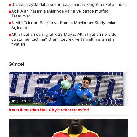
Galatasaray’da daha sezon başlamadan Singo’dan kötü haber!
■
Açık Alan Yaşam alanlarında Kalite ve bahçe mutfağı
■
Tasarımları
A Milli Takım’ın Belçika ve Fransa Maçlarının Stadyumları
■
Açıklandı
Altın fiyatları canlı grafik 22 Mayıs: Altın fiyatları ne oldu,
■
düştü mü, çıktı mı? Gram, çeyrek ve tam altın alış satış
fiyatları
Güncel
05/08/2026
Acun Ilıcalı’dan Hull City’e rekor transfer!