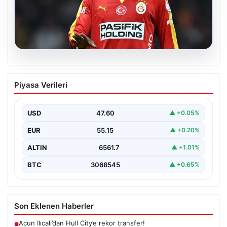
05.08.2026
Galatasaray’da daha sezon başlamadan
Piyasa Verileri
Singo’dan kötü haber!
{ “title”: “Galatasaray’da Yeni Sezona Üzücü Haberle
Başlangıç: Singo’nun Durumu Belirsizliğini Koruyor”,
USD
47.60
▲ +0.05%
“content”: “…
EUR
55.15
▲ +0.20%
ALTIN
6561.7
▲ +1.01%
BTC
3068545
▲ +0.65%
Son Eklenen Haberler
Acun Ilıcalı’dan Hull City’e rekor transfer!
■