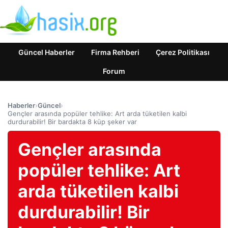
Güncel Haberler
Firma Rehberi
Çerez Politikası
Forum
Haberler
›
Güncel
›
Gençler arasında popüler tehlike: Art arda tüketilen kalbi
durdurabilir! Bir bardakta 8 küp şeker var
Gençler arasında
popüler tehlike: Art
arda tüketilen kalbi
durdurabilir! Bir