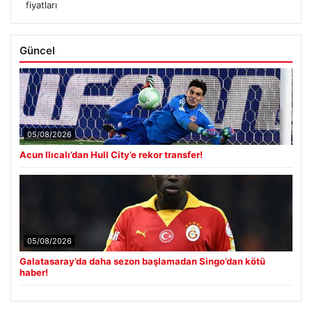
fiyatları
Güncel
05/08/2026
Acun Ilıcalı’dan Hull City’e rekor transfer!
05/08/2026
Galatasaray’da daha sezon başlamadan Singo’dan kötü
haber!