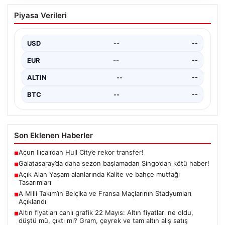
Galatasaray’da daha sezon başlamadan
Piyasa Verileri
Singo’dan kötü haber!
{ “title”: “Galatasaray’da Yeni Sezona Üzücü Haberle
Başlangıç: Singo’nun Durumu Belirsizliğini Koruyor”,
USD
--
--
“content”: “…
EUR
--
--
ALTIN
--
--
BTC
--
--
Son Eklenen Haberler
Acun Ilıcalı’dan Hull City’e rekor transfer!
■
Galatasaray’da daha sezon başlamadan Singo’dan kötü haber!
■
Açık Alan Yaşam alanlarında Kalite ve bahçe mutfağı
■
Tasarımları
A Milli Takım’ın Belçika ve Fransa Maçlarının Stadyumları
■
Açıklandı
Altın fiyatları canlı grafik 22 Mayıs: Altın fiyatları ne oldu,
■
düştü mü, çıktı mı? Gram, çeyrek ve tam altın alış satış