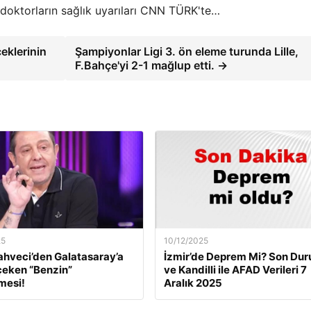
e doktorların sağlık uyarıları CNN TÜRK'te…
eklerinin
Şampiyonlar Ligi 3. ön eleme turunda Lille,
F.Bahçe'yi 2-1 mağlup etti. →
25
10/12/2025
ahveci’den Galatasaray’a
İzmir’de Deprem Mi? Son Du
çeken “Benzin”
ve Kandilli ile AFAD Verileri 7
mesi!
Aralık 2025