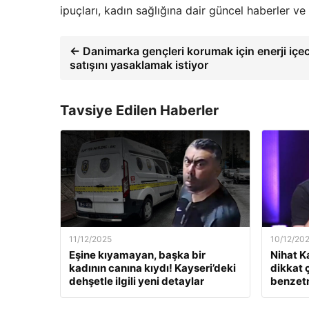
ipuçları, kadın sağlığına dair güncel haberler v
← Danimarka gençleri korumak için enerji içec
satışını yasaklamak istiyor
Tavsiye Edilen Haberler
11/12/2025
10/12/20
Eşine kıyamayan, başka bir
Nihat K
kadının canına kıydı! Kayseri’deki
dikkat 
dehşetle ilgili yeni detaylar
benzet