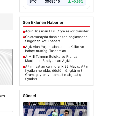
BTC
3068545
▲ +0.65%
Son Eklenen Haberler
Acun Ilıcalı’dan Hull City’e rekor transfer!
■
Galatasaray’da daha sezon başlamadan
■
Singo’dan kötü haber!
Açık Alan Yaşam alanlarında Kalite ve
■
bahçe mutfağı Tasarımları
A Milli Takım’ın Belçika ve Fransa
■
Maçlarının Stadyumları Açıklandı
Altın fiyatları canlı grafik 22 Mayıs: Altın
■
fiyatları ne oldu, düştü mü, çıktı mı?
Gram, çeyrek ve tam altın alış satış
fiyatları
Güncel
rum