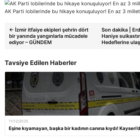
AK Parti lobilerinde bu hikaye konuşuluyor! En az 3 mille
← İzmir itfaiye ekipleri şehrin dört
Son dakika | Erd
bir yanında yangınlarla mücadele
Haniye suikastını
ediyor – GÜNDEM
Hedeflerine ul
Tavsiye Edilen Haberler
11/12/2025
Eşine kıyamayan, başka bir kadının canına kıydı! Kayseri’de