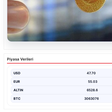
06.08.2026
Altın fiyatları canlı 8 Nisan 2026: Altın fiyatl
Piyasa Verileri
yarım ve cumhuriyet altını alış satış fiyatları
USD
47.70
EUR
55.03
ALTIN
6528.6
BTC
3063076