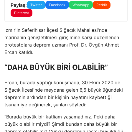
Paylaş:
Twitter
Facebook
WhatsApp
Reddit
Pinterest
İzmir'in Seferihisar İlçesi Sığacık Mahallesi'nde
marinanın genişletilmesi girişimine karşı düzenlenen
protestolara deprem uzmanı Prof. Dr. Övgün Ahmet
Ercan katıldı.
“DAHA BÜYÜK BİRİ OLABİLİR”
Ercan, burada yaptığı konuşmada, 30 Ekim 2020'de
Sığacık İlçesi'nde meydana gelen 6,6 büyüklüğündeki
depremin ardından bir kişinin hayatını kaybettiği
tsunamiye değinerek, şunları söyledi:
“Burada büyük bir katliam yaşamadınız. Peki daha
büyük olabilir miydi? Şimdi bundan daha büyük bir
deprem olabilir mi? Çünkü depremin resmi büyüklüğü