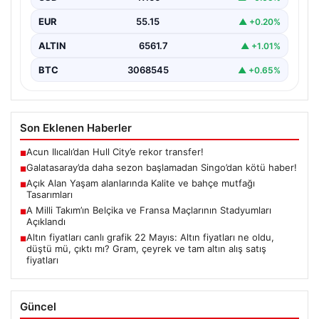
“content”: “…
EUR
55.15
▲ +0.20%
ALTIN
6561.7
▲ +1.01%
BTC
3068545
▲ +0.65%
Son Eklenen Haberler
Acun Ilıcalı’dan Hull City’e rekor transfer!
■
Galatasaray’da daha sezon başlamadan Singo’dan kötü haber!
■
Açık Alan Yaşam alanlarında Kalite ve bahçe mutfağı
■
Tasarımları
A Milli Takım’ın Belçika ve Fransa Maçlarının Stadyumları
■
Açıklandı
Altın fiyatları canlı grafik 22 Mayıs: Altın fiyatları ne oldu,
■
düştü mü, çıktı mı? Gram, çeyrek ve tam altın alış satış
fiyatları
Güncel