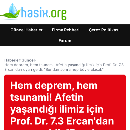
Güncel Haberler
Firma Rehberi
Çerez Politikası
Forum
Haberler
›
Güncel
›
Hem deprem, hem tsunami! Afetin yaşandığı ilimiz için Prof. Dr. 7.3
Ercan'dan uyarı geldi: “Bundan sonra hep böyle olacak”
Hem deprem, hem
tsunami! Afetin
yaşandığı ilimiz için
Prof. Dr. 7.3 Ercan'dan