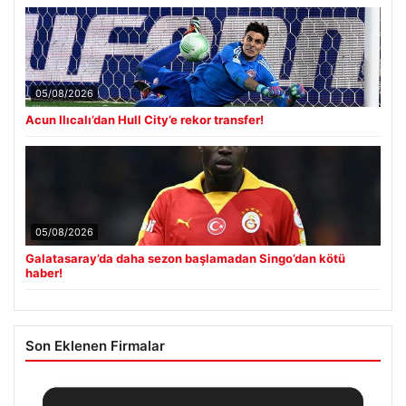
05/08/2026
Acun Ilıcalı’dan Hull City’e rekor transfer!
05/08/2026
Galatasaray’da daha sezon başlamadan Singo’dan kötü
haber!
Son Eklenen Firmalar