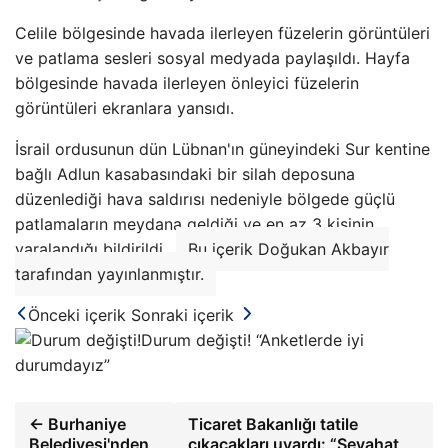
Celile bölgesinde havada ilerleyen füzelerin görüntüleri
ve patlama sesleri sosyal medyada paylaşıldı. Hayfa
bölgesinde havada ilerleyen önleyici füzelerin
görüntüleri ekranlara yansıdı.
İsrail ordusunun dün Lübnan'ın güneyindeki Sur kentine
bağlı Adlun kasabasındaki bir silah deposuna
düzenlediği hava saldırısı nedeniyle bölgede güçlü
patlamaların meydana geldiği ve en az 3 kişinin
yaralandığı bildirildi. .
Bu içerik Doğukan Akbayır
tarafından yayınlanmıştır.
Önceki içerik
Sonraki içerik
Durum değişti! “Anketlerde iyi
durumdayız”
← Burhaniye
Ticaret Bakanlığı tatile
Belediyesi'nden
çıkacakları uyardı: “Seyahat