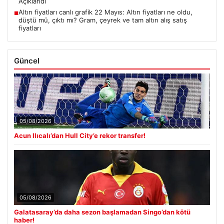
Açıklandı
Altın fiyatları canlı grafik 22 Mayıs: Altın fiyatları ne oldu,
■
düştü mü, çıktı mı? Gram, çeyrek ve tam altın alış satış
fiyatları
Güncel
05/08/2026
Acun Ilıcalı’dan Hull City’e rekor transfer!
05/08/2026
Galatasaray’da daha sezon başlamadan Singo’dan kötü
haber!