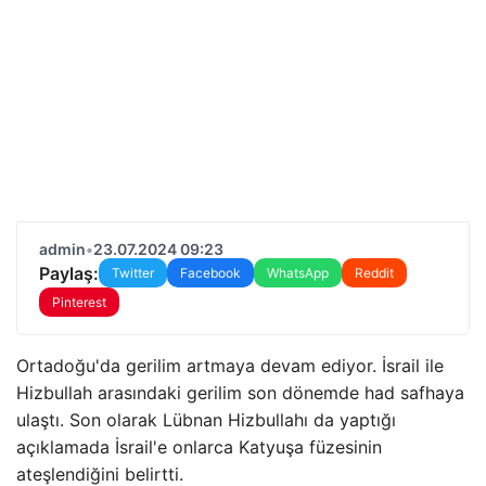
admin
•
23.07.2024 09:23
Paylaş:
Twitter
Facebook
WhatsApp
Reddit
Pinterest
Ortadoğu'da gerilim artmaya devam ediyor. İsrail ile
Hizbullah arasındaki gerilim son dönemde had safhaya
ulaştı. Son olarak Lübnan Hizbullahı da yaptığı
açıklamada İsrail'e onlarca Katyuşa füzesinin
ateşlendiğini belirtti.