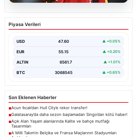
05.08.2026
Galatasaray’da daha sezon başlamadan
Piyasa Verileri
Singo’dan kötü haber!
{ “title”: “Galatasaray’da Yeni Sezona Üzücü Haberle
Başlangıç: Singo’nun Durumu Belirsizliğini Koruyor”,
USD
47.60
▲ +0.05%
“content”: “…
EUR
55.15
▲ +0.20%
ALTIN
6561.7
▲ +1.01%
BTC
3068545
▲ +0.65%
Son Eklenen Haberler
Acun Ilıcalı’dan Hull City’e rekor transfer!
■
Galatasaray’da daha sezon başlamadan Singo’dan kötü haber!
■
Açık Alan Yaşam alanlarında Kalite ve bahçe mutfağı
■
Tasarımları
A Milli Takım’ın Belçika ve Fransa Maçlarının Stadyumları
■