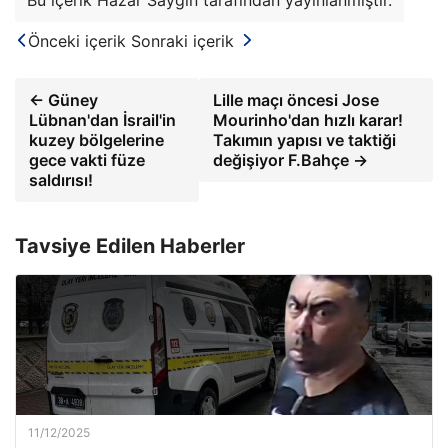
Bu içerik Hazar Saygın tarafından yayınlanmıştır.
Önceki içerik
Sonraki içerik
← Güney
Lille maçı öncesi Jose
Lübnan'dan İsrail'in
Mourinho'dan hızlı karar!
kuzey bölgelerine
Takımın yapısı ve taktiği
gece vakti füze
değişiyor F.Bahçe →
saldırısı!
Tavsiye Edilen Haberler
11/12/2025