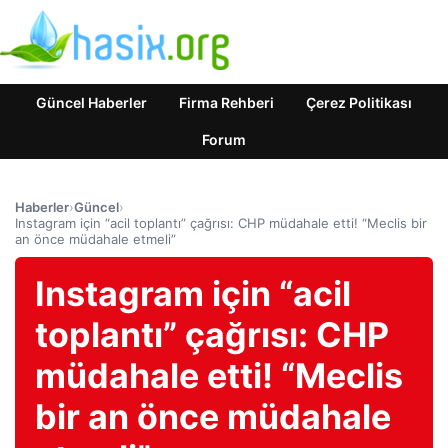
Güncel Haberler
Firma Rehberi
Çerez Politikası
Forum
Haberler
›
Güncel
›
Instagram için “acil toplantı” çağrısı: CHP müdahale etti! “Meclis bir
an önce müdahale etmeli”
Instagram için “acil
toplantı” çağrısı: CHP
müdahale etti! “Meclis
bir an önce müdahale