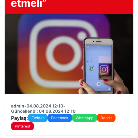
etmeli”
admin
•
04.08.2024 12:10
•
Güncellendi: 04.08.2024 12:10
Paylaş:
Twitter
Facebook
WhatsApp
Reddit
Pinterest