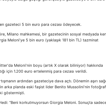
en gazeteci 5 bin euro para cezası ödeyecek.
göre, Milano mahkemesi, bir gazetecinin sosyal medyada ken
rgia Meloni'ye 5 bin euro (yaklaşık 181 bin TL) tazminat
ter'da Meloni'nin boyu (artık X olarak biliniyor) hakkında
ğı için 1.200 euro ertelenmiş para cezası verildi.
rtışmanın ardından gazeteciye dava açtı. Dönemin aşırı sağ
'nin arka planda eski faşist lider Benito Mussolini'nin fotoğraf
ki göstermişti.
ledi: “Beni korkutmuyorsun Giorgia Meloni. Sonuçta sadece