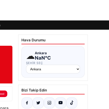
m
Hava Durumu
☁
Ankara
NaN°C
ŞEHIR SEÇ
Bizi Takip Edin
rest
 para