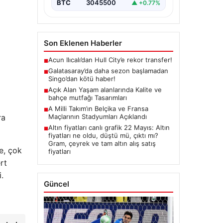
BTC
3045500
▲ +0.77%
Son Eklenen Haberler
Acun Ilıcalı’dan Hull City’e rekor transfer!
■
Galatasaray’da daha sezon başlamadan
■
Singo’dan kötü haber!
Açık Alan Yaşam alanlarında Kalite ve
■
bahçe mutfağı Tasarımları
A Milli Takım’ın Belçika ve Fransa
■
ra
Maçlarının Stadyumları Açıklandı
Altın fiyatları canlı grafik 22 Mayıs: Altın
■
fiyatları ne oldu, düştü mü, çıktı mı?
Gram, çeyrek ve tam altın alış satış
e, çok
fiyatları
rt
.
Güncel