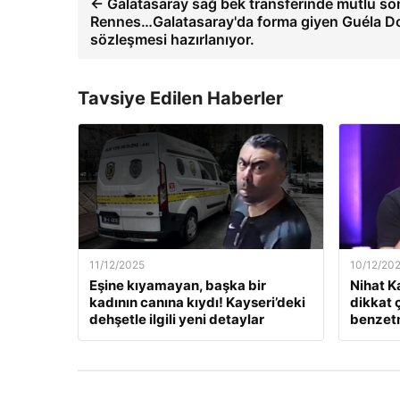
← Galatasaray sağ bek transferinde mutlu son
Rennes…Galatasaray'da forma giyen Guéla D
sözleşmesi hazırlanıyor.
Tavsiye Edilen Haberler
11/12/2025
10/12/20
Eşine kıyamayan, başka bir
Nihat K
kadının canına kıydı! Kayseri’deki
dikkat 
dehşetle ilgili yeni detaylar
benzet