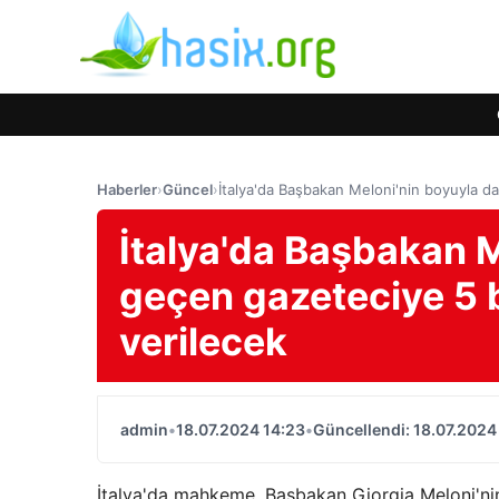
Haberler
›
Güncel
›
İtalya'da Başbakan Meloni'nin boyuyla d
İtalya'da Başbakan M
geçen gazeteciye 5 b
verilecek
admin
•
18.07.2024 14:23
•
Güncellendi: 18.07.2024
İtalya'da mahkeme, Başbakan Giorgia Meloni'nin