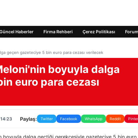
Güncel Haberler
Firma Rehberi
Çerez Politikası
Foru
alga geçen gazeteciye 5 bin euro para cezası verilecek
eloni'nin boyuyla dalga
in euro para cezası
Paylaş:
 14:23
Twitter
Facebook
WhatsApp
Reddit
Pinte
 boyuyla dalga geçtiği gerekçesiyle gazeteciye 5 bin euro