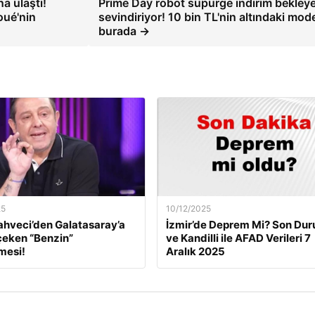
a ulaştı!
Prime Day robot süpürge indirim bekleye
oué'nin
sevindiriyor! 10 bin TL'nin altındaki mode
burada →
25
10/12/2025
ahveci’den Galatasaray’a
İzmir’de Deprem Mi? Son Du
çeken “Benzin”
ve Kandilli ile AFAD Verileri 7
mesi!
Aralık 2025