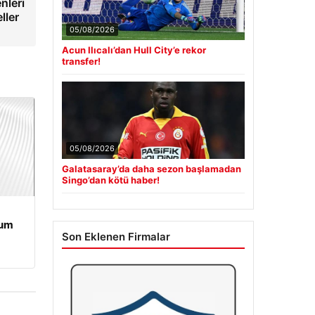
nleri
ller
05/08/2026
Acun Ilıcalı’dan Hull City’e rekor
transfer!
05/08/2026
Galatasaray’da daha sezon başlamadan
Singo’dan kötü haber!
rum
Son Eklenen Firmalar