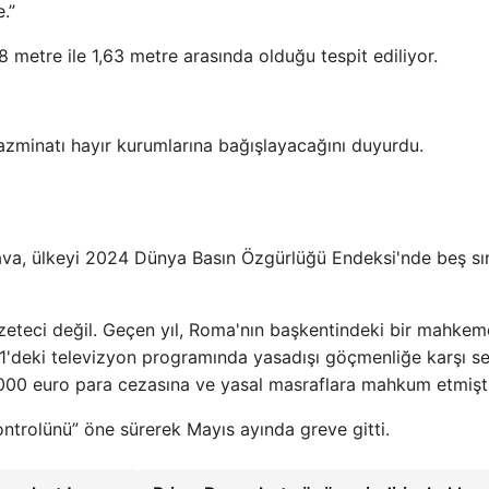
.”
8 metre ile 1,63 metre arasında olduğu tespit ediliyor.
tazminatı hayır kurumlarına bağışlayacağını duyurdu.
dava, ülkeyi 2024 Dünya Basın Özgürlüğü Endeksi'nde beş sı
zeteci değil. Geçen yıl, Roma'nın başkentindeki bir mahkem
21'deki televizyon programında yasadışı göçmenliğe karşı se
 1000 euro para cezasına ve yasal masraflara mahkum etmişti
ntrolünü” öne sürerek Mayıs ayında greve gitti.