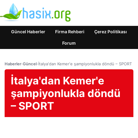
Güncel Haberler
Firma Rehberi
Çerez Politikası
Forum
Haberler
›
Güncel
›
İtalya'dan Kemer'e şampiyonlukla döndü – SPORT
İtalya'dan Kemer'e
şampiyonlukla döndü
– SPORT