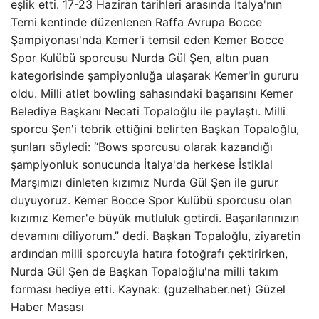
eşlik etti. 17-23 Haziran tarihleri ​​arasında İtalya'nın
Terni kentinde düzenlenen Raffa Avrupa Bocce
Şampiyonası'nda Kemer'i temsil eden Kemer Bocce
Spor Kulübü sporcusu Nurda Gül Şen, altın puan
kategorisinde şampiyonluğa ulaşarak Kemer'in gururu
oldu. Milli atlet bowling sahasındaki başarısını Kemer
Belediye Başkanı Necati Topaloğlu ile paylaştı. Milli
sporcu Şen'i tebrik ettiğini belirten Başkan Topaloğlu,
şunları söyledi: “Bows sporcusu olarak kazandığı
şampiyonluk sonucunda İtalya'da herkese İstiklal
Marşımızı dinleten kızımız Nurda Gül Şen ile gurur
duyuyoruz. Kemer Bocce Spor Kulübü sporcusu olan
kızımız Kemer'e büyük mutluluk getirdi. Başarılarınızın
devamını diliyorum.” dedi. Başkan Topaloğlu, ziyaretin
ardından milli sporcuyla hatıra fotoğrafı çektirirken,
Nurda Gül Şen de Başkan Topaloğlu'na milli takım
forması hediye etti. Kaynak: (guzelhaber.net) Güzel
Haber Masası