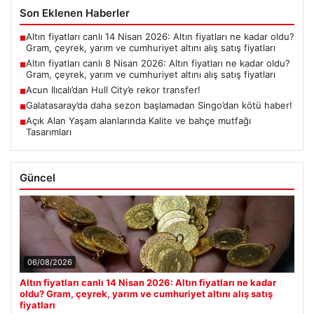
Son Eklenen Haberler
Altın fiyatları canlı 14 Nisan 2026: Altın fiyatları ne kadar oldu?
■
Gram, çeyrek, yarım ve cumhuriyet altını alış satış fiyatları
Altın fiyatları canlı 8 Nisan 2026: Altın fiyatları ne kadar oldu?
■
Gram, çeyrek, yarım ve cumhuriyet altını alış satış fiyatları
Acun Ilıcalı’dan Hull City’e rekor transfer!
■
Galatasaray’da daha sezon başlamadan Singo’dan kötü haber!
■
Açık Alan Yaşam alanlarında Kalite ve bahçe mutfağı
■
Tasarımları
Güncel
06/08/2026
Altın fiyatları canlı 14 Nisan 2026: Altın fiyatları ne kadar
oldu? Gram, çeyrek, yarım ve cumhuriyet altını alış satış
fiyatları