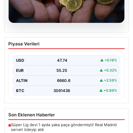
06.08.2026
Altın fiyatları canlı 14 Nisan 2026: Altın
Piyasa Verileri
fiyatları ne kadar oldu? Gram, çeyrek,
yarım ve cumhuriyet altını alış satış
fiyatları
USD
47.74
▲ +0.18%
EUR
55.25
▲ +0.32%
ALTIN
6660.6
▲ +2.59%
BTC
3091436
▲ +0.89%
Son Eklenen Haberler
Süper Lig devi 1 ayda yaka paça göndermişti! Real Madrid
■
servet ödeyip aldı