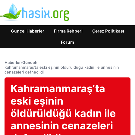
Güncel Haberler
Firma Rehberi
Çerez Politikası
Forum
Haberler
›
Güncel
›
Kahramanmaraş’ta eski eşinin öldürüldüğü kadın ile annesinin
cenazeleri defnedildi
Kahramanmaraş’ta
eski eşinin
öldürüldüğü kadın ile
annesinin cenazeleri