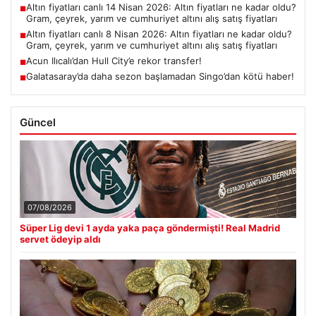
Altın fiyatları canlı 14 Nisan 2026: Altın fiyatları ne kadar oldu?
■
Gram, çeyrek, yarım ve cumhuriyet altını alış satış fiyatları
Altın fiyatları canlı 8 Nisan 2026: Altın fiyatları ne kadar oldu?
■
Gram, çeyrek, yarım ve cumhuriyet altını alış satış fiyatları
Acun Ilıcalı’dan Hull City’e rekor transfer!
■
Galatasaray’da daha sezon başlamadan Singo’dan kötü haber!
■
Güncel
07/08/2026
Süper Lig devi 1 ayda yaka paça göndermişti! Real Madrid
servet ödeyip aldı