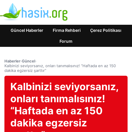
Güncel Haberler
Firma Rehberi
Çerez Politikası
Forum
Haberler
›
Güncel
›
Kalbinizi seviyorsanız, onları tanımalısınız! “Haftada en az 150
dakika egzersiz şarttır”
Kalbinizi seviyorsanız,
onları tanımalısınız!
“Haftada en az 150
dakika egzersiz