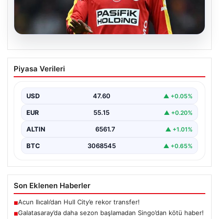
05.08.2026
Galatasaray’da daha sezon başlamadan
Piyasa Verileri
Singo’dan kötü haber!
{ “title”: “Galatasaray’da Yeni Sezona Üzücü Haberle
Başlangıç: Singo’nun Durumu Belirsizliğini Koruyor”,
USD
47.60
▲ +0.05%
“content”: “…
EUR
55.15
▲ +0.20%
ALTIN
6561.7
▲ +1.01%
BTC
3068545
▲ +0.65%
Son Eklenen Haberler
Acun Ilıcalı’dan Hull City’e rekor transfer!
■
Galatasaray’da daha sezon başlamadan Singo’dan kötü haber!
■