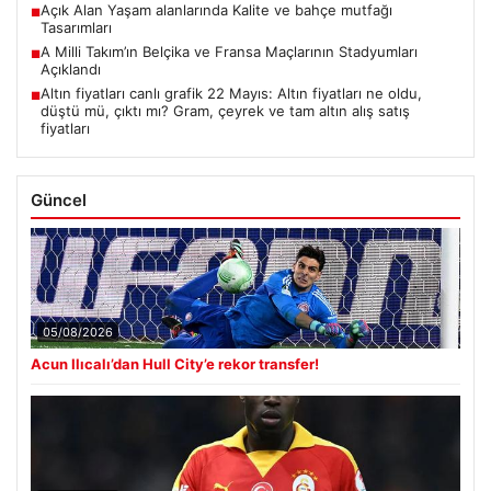
Açık Alan Yaşam alanlarında Kalite ve bahçe mutfağı
■
Tasarımları
A Milli Takım’ın Belçika ve Fransa Maçlarının Stadyumları
■
Açıklandı
Altın fiyatları canlı grafik 22 Mayıs: Altın fiyatları ne oldu,
■
düştü mü, çıktı mı? Gram, çeyrek ve tam altın alış satış
fiyatları
Güncel
05/08/2026
Acun Ilıcalı’dan Hull City’e rekor transfer!