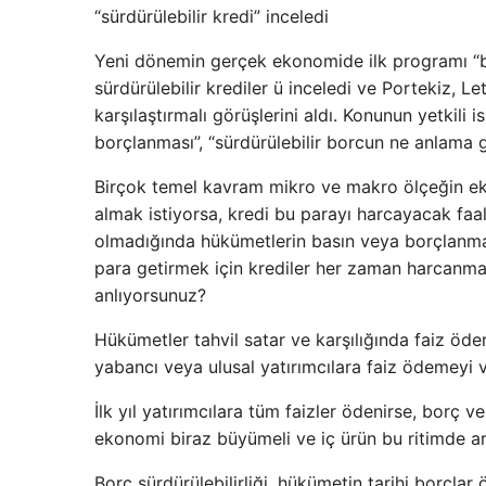
“sürdürülebilir kredi” inceledi
Yeni dönemin gerçek ekonomide ilk programı “b
sürdürülebilir krediler ü inceledi ve Portekiz,
karşılaştırmalı görüşlerini aldı. Konunun yetkili i
borçlanması”, “sürdürülebilir borcun ne anlama g
Birçok temel kavram mikro ve makro ölçeğin ekon
almak istiyorsa, kredi bu parayı harcayacak faal
olmadığında hükümetlerin basın veya borçlanmala
para getirmek için krediler her zaman harcanmaz
anlıyorsunuz?
Hükümetler tahvil satar ve karşılığında faiz öder
yabancı veya ulusal yatırımcılara faiz ödemeyi v
İlk yıl yatırımcılara tüm faizler ödenirse, borç ve
ekonomi biraz büyümeli ve iç ürün bu ritimde ar
Borç sürdürülebilirliği, hükümetin tarihi borçla