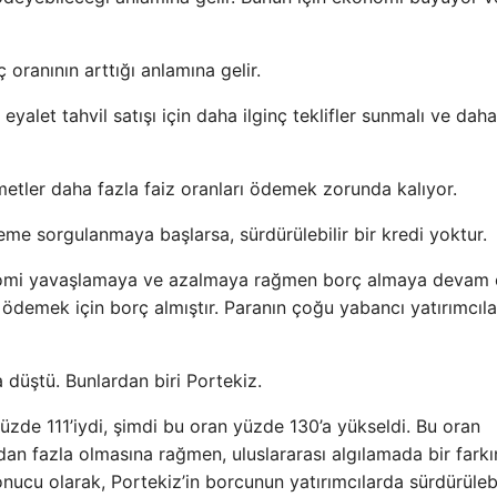
oranının arttığı anlamına gelir.
yalet tahvil satışı için daha ilginç teklifler sunmalı ve daha
etler daha fazla faiz oranları ödemek zorunda kalıyor.
deme sorgulanmaya başlarsa, sürdürülebilir bir kredi yoktur.
nomi yavaşlamaya ve azalmaya rağmen borç almaya devam e
 ödemek için borç almıştır. Paranın çoğu yabancı yatırımcılar
 düştü. Bunlardan biri Portekiz.
üzde 111’iydi, şimdi bu oran yüzde 130’a yükseldi. Bu oran
ından fazla olmasına rağmen, uluslararası algılamada bir farkı
nucu olarak, Portekiz’in borcunun yatırımcılarda sürdürülebi