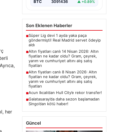
BTC
3091436
▲ +0.89%
Son Eklenen Haberler
Süper Lig devi 1 ayda yaka paça
■
göndermişti! Real Madrid servet ödeyip
aldı
rç
Altın fiyatları canlı 14 Nisan 2026: Altın
■
fiyatları ne kadar oldu? Gram, çeyrek,
erli
yarım ve cumhuriyet altını alış satış
Ayrıca,
fiyatları
Altın fiyatları canlı 8 Nisan 2026: Altın
■
fiyatları ne kadar oldu? Gram, çeyrek,
yarım ve cumhuriyet altını alış satış
fiyatları
Acun Ilıcalı’dan Hull City’e rekor transfer!
■
Galatasaray’da daha sezon başlamadan
■
Singo’dan kötü haber!
l, her
Güncel
e