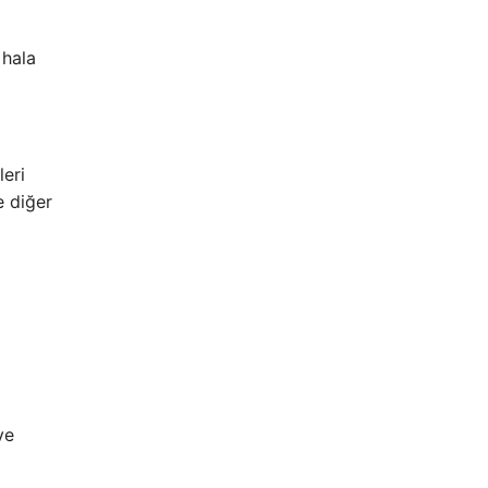
 hala
leri
e diğer
ve