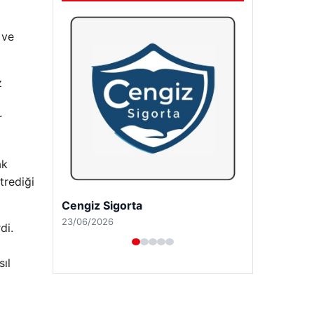
 ve
z
r
ak
trediği
Hastaş Beton
26/05/2026
di.
ıl