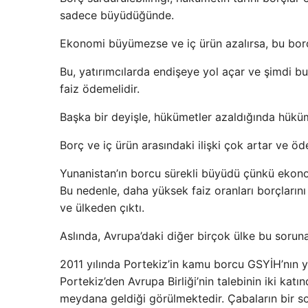
sadece büyüdüğünde.
Ekonomi büyümezse ve iç ürün azalırsa, bu borç 
Bu, yatırımcılarda endişeye yol açar ve şimdi bu e
faiz ödemelidir.
Başka bir deyişle, hükümetler azaldığında hüküm
Borç ve iç ürün arasındaki ilişki çok artar ve ö
Yunanistan’ın borcu sürekli büyüdü çünkü eko
Bu nedenle, daha yüksek faiz oranları borçlarını
ve ülkeden çıktı.
Aslında, Avrupa’daki diğer birçok ülke bu soruna
2011 yılında Portekiz’in kamu borcu GSYİH’nın y
Portekiz’den Avrupa Birliği’nin talebinin iki kat
meydana geldiği görülmektedir. Çabaların bir so