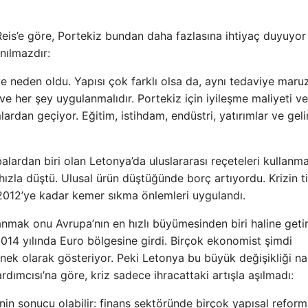
is’e göre, Portekiz bundan daha fazlasına ihtiyaç duyuyor
nılmazdır:
e neden oldu. Yapısı çok farklı olsa da, aynı tedaviye maru
ve her şey uygulanmalıdır. Portekiz için iyileşme maliyeti ve
ardan geçiyor. Eğitim, istihdam, endüstri, yatırımlar ve geli
alardan biri olan Letonya’da uluslararası reçeteleri kullanm
ızla düştü. Ulusal ürün düştüğünde borç artıyordu. Krizin ti
 2012’ye kadar kemer sıkma önlemleri uygulandı.
ak onu Avrupa’nın en hızlı büyümesinden biri haline getir
14 yılında Euro bölgesine girdi. Birçok ekonomist şimdi
nek olarak gösteriyor. Peki Letonya bu büyük değişikliği nas
dımcısı’na göre, kriz sadece ihracattaki artışla aşılmadı:
nin sonucu olabilir: finans sektöründe birçok yapısal reform