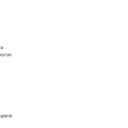
ya
oor’un
şlardı