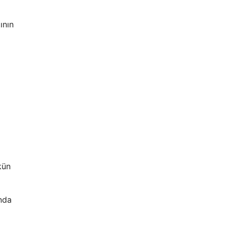
ının
kün
ında