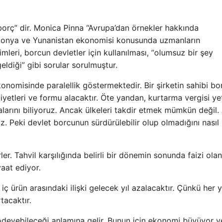
orç” dir. Monica Pinna “Avrupa’dan örnekler hakkında
 Letonya ve Yunanistan ekonomisi konusunda uzmanların
simleri, borcun devletler için kullanılması, “olumsuz bir şey
eldiği” gibi sorular sorulmuştur.
omisinde paralellik göstermektedir. Bir şirketin sahibi bo
iyetleri ve formu alacaktır. Öte yandan, kurtarma vergisi yet
rını biliyoruz. Ancak ülkeleri takdir etmek mümkün değil. 
. Peki devlet borcunun sürdürülebilir olup olmadığını nasıl
ler. Tahvil karşılığında belirli bir dönemin sonunda faizi olan
aat ediyor.
 iç ürün arasındaki ilişki gelecek yıl azalacaktır. Çünkü her yı
tacaktır.
r ödeyebileceği anlamına gelir. Bunun için ekonomi büyüyor v