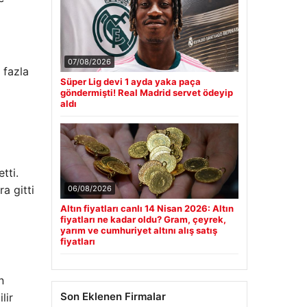
07/08/2026
 fazla
Süper Lig devi 1 ayda yaka paça
göndermişti! Real Madrid servet ödeyip
aldı
tti.
a gitti
06/08/2026
Altın fiyatları canlı 14 Nisan 2026: Altın
fiyatları ne kadar oldu? Gram, çeyrek,
yarım ve cumhuriyet altını alış satış
fiyatları
n
Son Eklenen Firmalar
lir