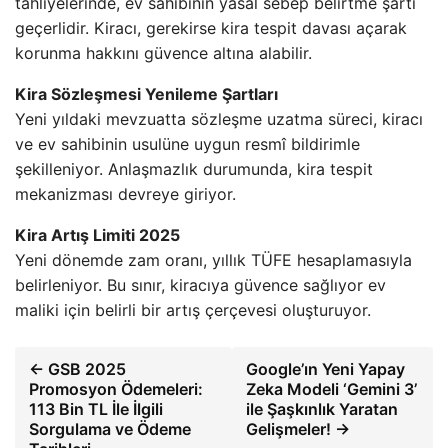
tahliyelerinde, ev sahibinin yasal sebep belirtme şartı
geçerlidir. Kiracı, gerekirse kira tespit davası açarak
korunma hakkını güvence altına alabilir.
Kira Sözleşmesi Yenileme Şartları
Yeni yıldaki mevzuatta sözleşme uzatma süreci, kiracı
ve ev sahibinin usulüne uygun resmî bildirimle
şekilleniyor. Anlaşmazlık durumunda, kira tespit
mekanizması devreye giriyor.
Kira Artış Limiti 2025
Yeni dönemde zam oranı, yıllık TÜFE hesaplamasıyla
belirleniyor. Bu sınır, kiracıya güvence sağlıyor ev
maliki için belirli bir artış çerçevesi oluşturuyor.
← GSB 2025
Google’ın Yeni Yapay
Promosyon Ödemeleri:
Zeka Modeli ‘Gemini 3’
113 Bin TL İle İlgili
ile Şaşkınlık Yaratan
Sorgulama ve Ödeme
Gelişmeler! →