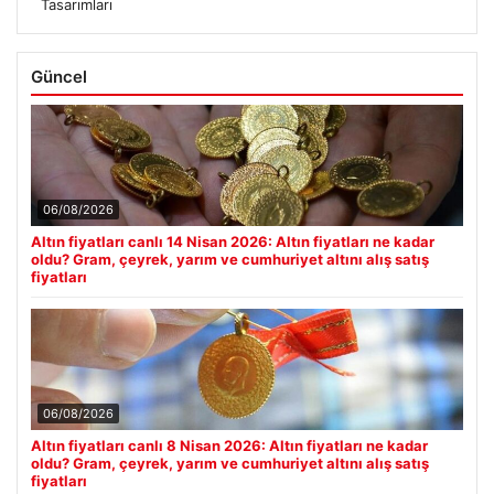
Tasarımları
Güncel
06/08/2026
Altın fiyatları canlı 14 Nisan 2026: Altın fiyatları ne kadar
oldu? Gram, çeyrek, yarım ve cumhuriyet altını alış satış
fiyatları
06/08/2026
Altın fiyatları canlı 8 Nisan 2026: Altın fiyatları ne kadar
oldu? Gram, çeyrek, yarım ve cumhuriyet altını alış satış
fiyatları