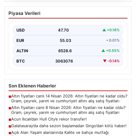
06.08.2026
Altın fiyatları canlı 8 Nisan 2026: Altın
Piyasa Verileri
fiyatları ne kadar oldu? Gram, çeyrek,
yarım ve cumhuriyet altını alış satış
fiyatları
USD
47.70
▲ +0.16%
EUR
55.03
• 0.01%
ALTIN
6528.6
▲ +0.55%
BTC
3063076
▼ -0.14%
Son Eklenen Haberler
Altın fiyatları canlı 14 Nisan 2026: Altın fiyatları ne kadar oldu?
■
Gram, çeyrek, yarım ve cumhuriyet altını alış satış fiyatları
Altın fiyatları canlı 8 Nisan 2026: Altın fiyatları ne kadar oldu?
■
Gram, çeyrek, yarım ve cumhuriyet altını alış satış fiyatları
Acun Ilıcalı’dan Hull City’e rekor transfer!
■
Galatasaray’da daha sezon başlamadan Singo’dan kötü haber!
■
Açık Alan Yaşam alanlarında Kalite ve bahçe mutfağı
■