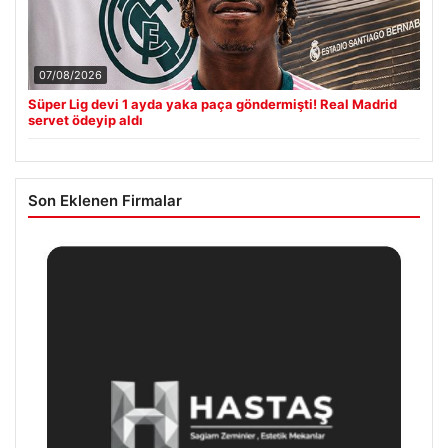
07/08/2026
Süper Lig devi 1 ayda yaka paça göndermişti! Real Madrid
servet ödeyip aldı
Son Eklenen Firmalar