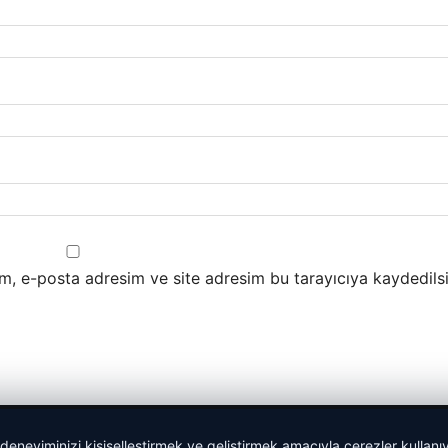
m, e-posta adresim ve site adresim bu tarayıcıya kaydedilsi
 deneyiminizi kişiselleştirmek ve geliştirmek amacıyla çerezler kullan