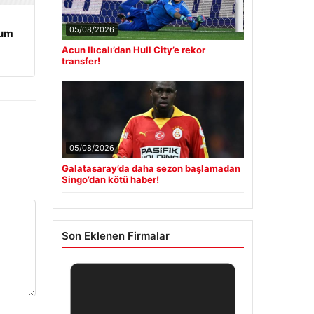
05/08/2026
rum
Acun Ilıcalı’dan Hull City’e rekor
transfer!
05/08/2026
Galatasaray’da daha sezon başlamadan
Singo’dan kötü haber!
Son Eklenen Firmalar