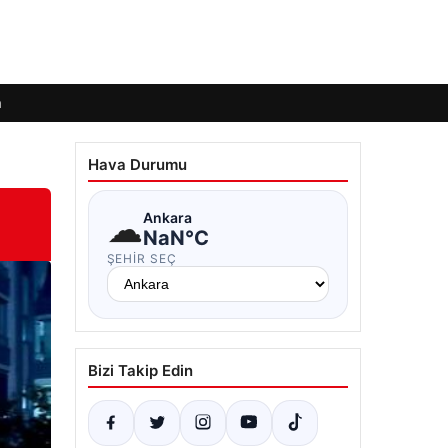
m
Hava Durumu
☁
Ankara
NaN°C
ŞEHIR SEÇ
Bizi Takip Edin