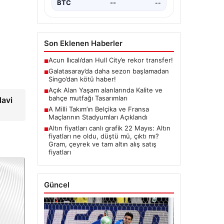
BTC
--
--
Son Eklenen Haberler
Acun Ilıcalı’dan Hull City’e rekor transfer!
■
Galatasaray’da daha sezon başlamadan
■
Singo’dan kötü haber!
Açık Alan Yaşam alanlarında Kalite ve
■
bahçe mutfağı Tasarımları
davi
A Milli Takım’ın Belçika ve Fransa
■
Maçlarının Stadyumları Açıklandı
Altın fiyatları canlı grafik 22 Mayıs: Altın
■
fiyatları ne oldu, düştü mü, çıktı mı?
Gram, çeyrek ve tam altın alış satış
fiyatları
Güncel