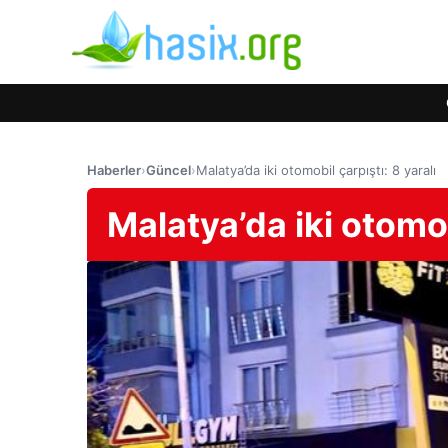
Haberler
›
Güncel
›
Malatya’da iki otomobil çarpıştı: 8 yaralı
Malatya’da iki otomob