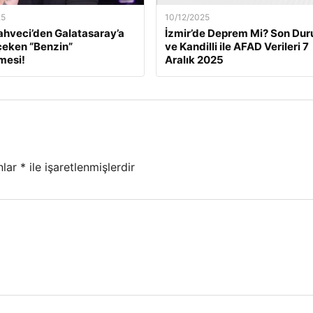
25
10/12/2025
ahveci’den Galatasaray’a
İzmir’de Deprem Mi? Son Du
çeken “Benzin”
ve Kandilli ile AFAD Verileri 7
mesi!
Aralık 2025
nlar
*
ile işaretlenmişlerdir