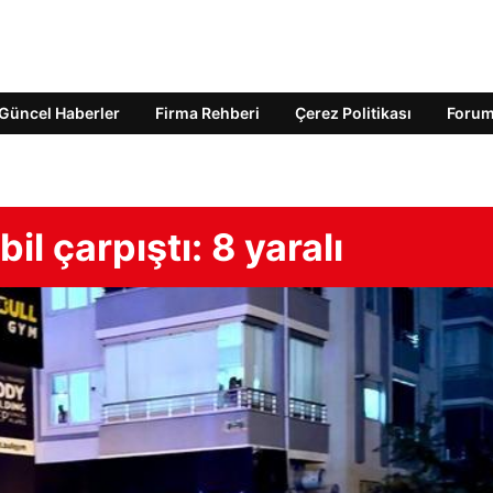
Güncel Haberler
Firma Rehberi
Çerez Politikası
Foru
il çarpıştı: 8 yaralı