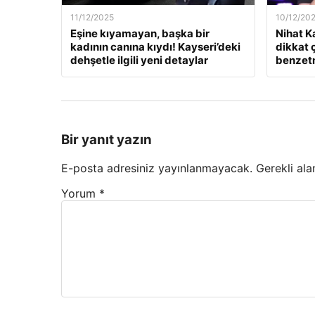
11/12/2025
10/12/20
Eşine kıyamayan, başka bir
Nihat K
kadının canına kıydı! Kayseri’deki
dikkat 
dehşetle ilgili yeni detaylar
benzet
Bir yanıt yazın
E-posta adresiniz yayınlanmayacak.
Gerekli ala
Yorum
*