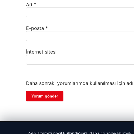
Ad
*
E-posta
*
İnternet sitesi
Daha sonraki yorumlarımda kullanılması için adı
© 2026 Hasix.org – Güncel Haberler
Web sitemizi nasıl kullandığınızı daha iyi anlayabilmek,