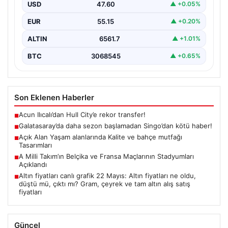
Başlangıç: Singo’nun Durumu Belirsizliğini Koruyor”,
USD
47.60
▲ +0.05%
“content”: “…
EUR
55.15
▲ +0.20%
ALTIN
6561.7
▲ +1.01%
BTC
3068545
▲ +0.65%
Son Eklenen Haberler
Acun Ilıcalı’dan Hull City’e rekor transfer!
■
Galatasaray’da daha sezon başlamadan Singo’dan kötü haber!
■
Açık Alan Yaşam alanlarında Kalite ve bahçe mutfağı
■
Tasarımları
A Milli Takım’ın Belçika ve Fransa Maçlarının Stadyumları
■
Açıklandı
Altın fiyatları canlı grafik 22 Mayıs: Altın fiyatları ne oldu,
■
düştü mü, çıktı mı? Gram, çeyrek ve tam altın alış satış
fiyatları
Güncel