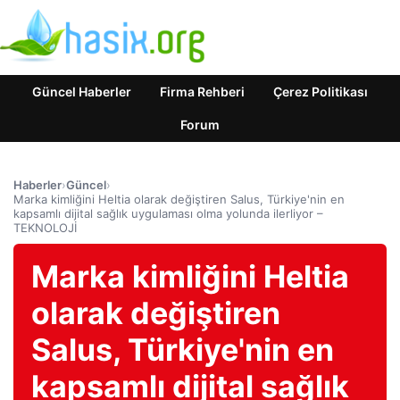
Güncel Haberler
Firma Rehberi
Çerez Politikası
Forum
Haberler
›
Güncel
›
Marka kimliğini Heltia olarak değiştiren Salus, Türkiye'nin en
kapsamlı dijital sağlık uygulaması olma yolunda ilerliyor –
TEKNOLOJİ
Marka kimliğini Heltia
olarak değiştiren
Salus, Türkiye'nin en
kapsamlı dijital sağlık