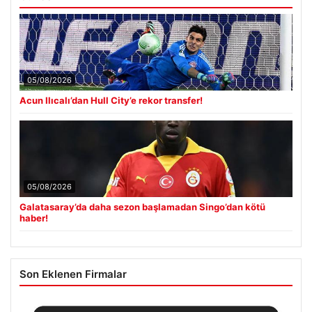
05/08/2026
Acun Ilıcalı’dan Hull City’e rekor transfer!
05/08/2026
Galatasaray’da daha sezon başlamadan Singo’dan kötü
haber!
Son Eklenen Firmalar