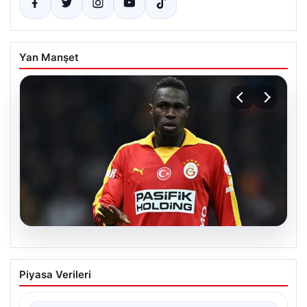
Yan Manşet
05.08.2026
Galatasaray’da daha sezon başlamadan
Piyasa Verileri
Singo’dan kötü haber!
{ “title”: “Galatasaray’da Yeni Sezona Üzücü Haberle