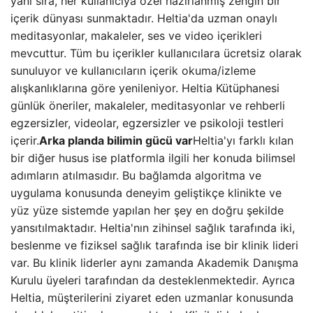
yanı sıra, her kullanıcıya özel hazırlanmış zengin bir
içerik dünyası sunmaktadır. Heltia'da uzman onaylı
meditasyonlar, makaleler, ses ve video içerikleri
mevcuttur. Tüm bu içerikler kullanıcılara ücretsiz olarak
sunuluyor ve kullanıcıların içerik okuma/izleme
alışkanlıklarına göre yenileniyor. Heltia Kütüphanesi
günlük öneriler, makaleler, meditasyonlar ve rehberli
egzersizler, videolar, egzersizler ve psikoloji testleri
içerir.
Arka planda bilimin gücü var
Heltia'yı farklı kılan
bir diğer husus ise platformla ilgili her konuda bilimsel
adımların atılmasıdır. Bu bağlamda algoritma ve
uygulama konusunda deneyim geliştikçe klinikte ve
yüz yüze sistemde yapılan her şey en doğru şekilde
yansıtılmaktadır. Heltia'nın zihinsel sağlık tarafında iki,
beslenme ve fiziksel sağlık tarafında ise bir klinik lideri
var. Bu klinik liderler aynı zamanda Akademik Danışma
Kurulu üyeleri tarafından da desteklenmektedir. Ayrıca
Heltia, müşterilerini ziyaret eden uzmanlar konusunda