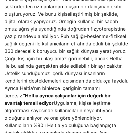
sektörlerden uzmanlardan oluşan bir danışman ekibi
oluşturuyoruz. Ve bunu kişiselleştirilmiş bir şekilde,
dijital olarak yapıyoruz. Örneğin kullanıcı bir sabah
omuz ağrısıyla uyandığında doğrudan fizyoterapistine
yazıp randevu alabiliyor. Ruh sağlığı-beslenme-fiziksel
sağlık üçgeni ile kullanıcıların etrafında etkili bir şekilde
360 ​​derecelik koruyucu bir sağlık dünyası yaratıyoruz.
Çoğu kişi için bu ulaşılamaz görünebilir, ancak Heltia
ile bu aslında gerçekten elde edilebilir bir ayrıcalıktır.
Üstelik sunduğumuz içerik dünyası insanların
kendilerini desteklemeleri açısından da oldukça faydalı.
Ayrıca Heltia'nın binlerce içeriğinin tamamı
ücretsiz.”
Heltia ayrıca çalışanlar için değerli bir
avantajı temsil ediyor
Uygulama, kişiselleştirme
algoritması sayesinde kullanıcıların neye ihtiyacı
olduğunu anlıyor ve ona göre yönlendiriyor.
Kullanıcıların %90'ı Heltia yolculuğuna başlangıçta
destek aldıkları uzmanlarla devam ediyor. Aynı