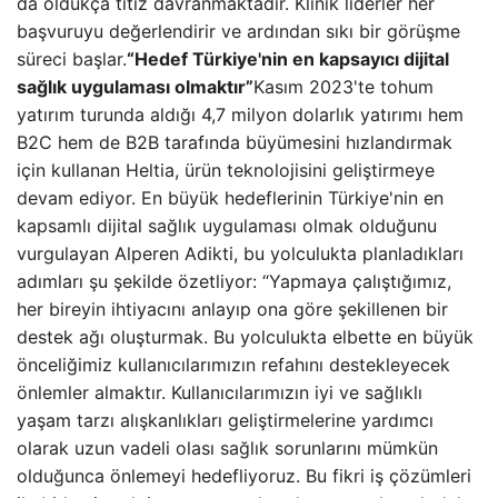
da oldukça titiz davranmaktadır. Klinik liderler her
başvuruyu değerlendirir ve ardından sıkı bir görüşme
süreci başlar.
“Hedef Türkiye'nin en kapsayıcı dijital
sağlık uygulaması olmaktır”
Kasım 2023'te tohum
yatırım turunda aldığı 4,7 milyon dolarlık yatırımı hem
B2C hem de B2B tarafında büyümesini hızlandırmak
için kullanan Heltia, ürün teknolojisini geliştirmeye
devam ediyor. En büyük hedeflerinin Türkiye'nin en
kapsamlı dijital sağlık uygulaması olmak olduğunu
vurgulayan Alperen Adikti, bu yolculukta planladıkları
adımları şu şekilde özetliyor: “Yapmaya çalıştığımız,
her bireyin ihtiyacını anlayıp ona göre şekillenen bir
destek ağı oluşturmak. Bu yolculukta elbette en büyük
önceliğimiz kullanıcılarımızın refahını destekleyecek
önlemler almaktır. Kullanıcılarımızın iyi ve sağlıklı
yaşam tarzı alışkanlıkları geliştirmelerine yardımcı
olarak uzun vadeli olası sağlık sorunlarını mümkün
olduğunca önlemeyi hedefliyoruz. Bu fikri iş çözümleri