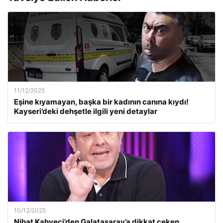
11/12/2025
Eşine kıyamayan, başka bir kadının canına kıydı!
Kayseri’deki dehşetle ilgili yeni detaylar
10/12/2025
Nihat Kahveci’den Galatasaray’a dikkat çeken