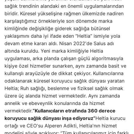
sağlık trendinin alandaki en önemli uygulamalarından
biridir. Küresel yükselişine rağmen ülkemizde nadiren
karşılaştığımız örnekleriyle son dönemde marka
kimliğinde değişikliğe giderek sağlığa bütünsel
yaklaşımını daha iyi ifade eden “Heltia” ismiyle yola
devam etme kararı aldı. Nisan 2022'de Salus adı
altında kuruldu. Yeni marka kimliğiyle Heltia
uygulaması, arka planda çalışan güçlü algoritmasıyla
kişiye özel hizmetler sunarken, aynı zamanda basit ve
kullanışlı arayüzüyle de dikkat çekiyor. Kullanıcılarına
odaklanarak küresel koruyucu sağlık dünyası yaratan
Heltia; Ruh sağlığı, beslenme ve fiziksel sağlık olmak
üzere üç alanda hizmet vermektedir. Aynı zamanda
annelik ve ebeveynlik konularında da hizmet
vermektedir.
“Kullanıcıların etrafında 360 derece
koruyucu sağlık dünyası inşa ediyoruz”
Heltia kurucu
ortağı ve CEO'su Alperen Adikti, Heltia'nın hizmet
modelini şöyle açıklıyor: “Tüm kullanıcılarımız için farklı