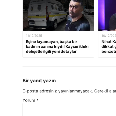
11/12/2025
10/12/20
Eşine kıyamayan, başka bir
Nihat K
kadının canına kıydı! Kayseri’deki
dikkat 
dehşetle ilgili yeni detaylar
benzet
Bir yanıt yazın
E-posta adresiniz yayınlanmayacak.
Gerekli ala
Yorum
*