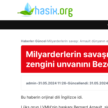
Haberler
›
Güncel
›
Milyarderlerin savaşı: Arnault dünyanın 
Milyarderlerin savaş
zengini unvanını Bez
admin
•
31.05.2024 11:26
•
Güncellendi: 31.05.2024
Bu haberin orijinal dili İngilizce idi.
Lüks grup LVMH'nin başkanı Bernard Arnault, ş