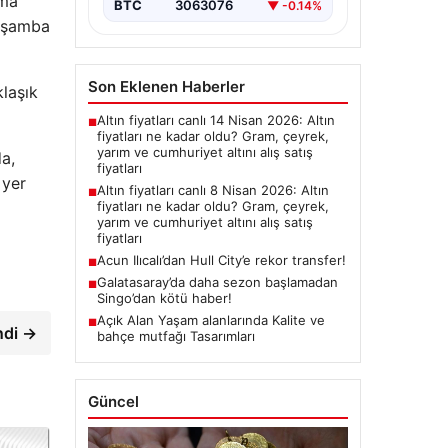
ama
BTC
3063076
▼ -0.14%
arşamba
Son Eklenen Haberler
klaşık
Altın fiyatları canlı 14 Nisan 2026: Altın
■
fiyatları ne kadar oldu? Gram, çeyrek,
yarım ve cumhuriyet altını alış satış
a,
fiyatları
 yer
Altın fiyatları canlı 8 Nisan 2026: Altın
■
fiyatları ne kadar oldu? Gram, çeyrek,
yarım ve cumhuriyet altını alış satış
fiyatları
Acun Ilıcalı’dan Hull City’e rekor transfer!
■
Galatasaray’da daha sezon başlamadan
■
Singo’dan kötü haber!
Açık Alan Yaşam alanlarında Kalite ve
■
ndi →
bahçe mutfağı Tasarımları
Güncel