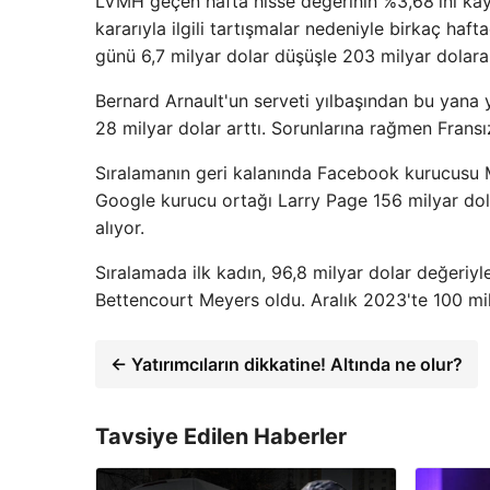
LVMH geçen hafta hisse değerinin %3,68'ini kayb
kararıyla ilgili tartışmalar nedeniyle birkaç h
günü 6,7 milyar dolar düşüşle 203 milyar dolara 
Bernard Arnault'un serveti yılbaşından bu yana y
28 milyar dolar arttı. Sorunlarına rağmen Fransı
Sıralamanın geri kalanında Facebook kurucusu M
Google kurucu ortağı Larry Page 156 milyar dolarl
alıyor.
Sıralamada ilk kadın, 96,8 milyar dolar değeriyl
Bettencourt Meyers oldu. Aralık 2023'te 100 mily
← Yatırımcıların dikkatine! Altında ne olur?
Tavsiye Edilen Haberler