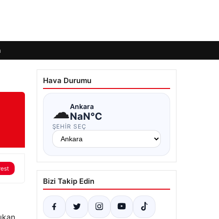
m
Hava Durumu
☁
Ankara
NaN°C
ŞEHIR SEÇ
rest
Bizi Takip Edin
ıkan