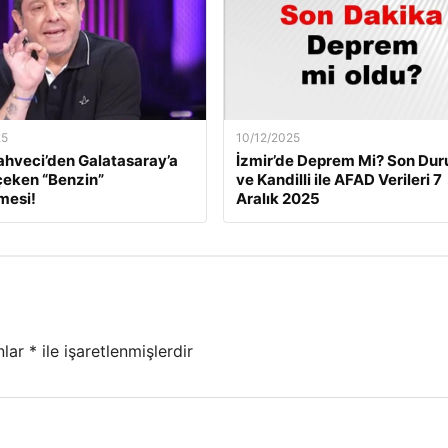
25
10/12/2025
ahveci’den Galatasaray’a
İzmir’de Deprem Mi? Son Du
çeken “Benzin”
ve Kandilli ile AFAD Verileri 7
mesi!
Aralık 2025
nlar
*
ile işaretlenmişlerdir