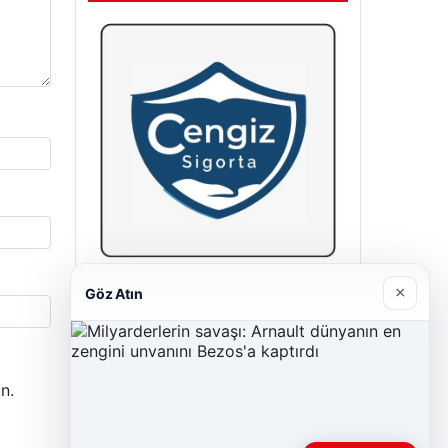
Cengiz Sigorta
×
Göz Atın
23/06/2026
n.