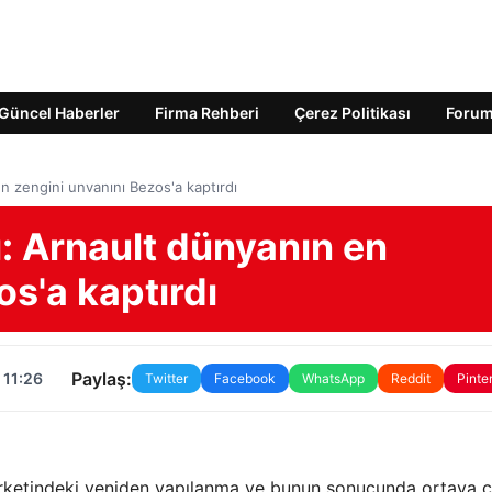
Güncel Haberler
Firma Rehberi
Çerez Politikası
Foru
en zengini unvanını Bezos'a kaptırdı
ı: Arnault dünyanın en
os'a kaptırdı
Paylaş:
 11:26
Twitter
Facebook
WhatsApp
Reddit
Pinte
irketindeki yeniden yapılanma ve bunun sonucunda ortaya ç