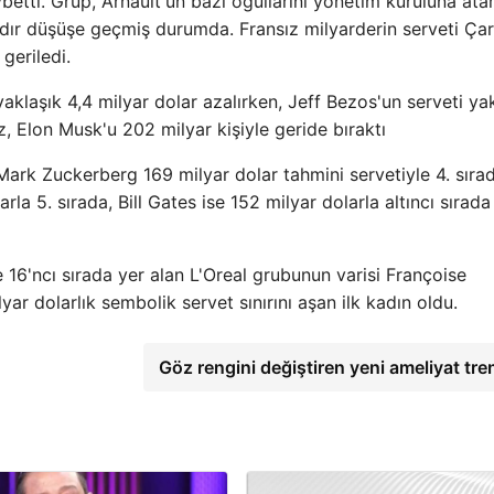
etti. Grup, Arnault'un bazı oğullarını yönetim kuruluna at
aftadır düşüşe geçmiş durumda. Fransız milyarderin serveti Ç
geriledi.
aklaşık 4,4 milyar dolar azalırken, Jeff Bezos'un serveti ya
z, Elon Musk'u 202 milyar kişiyle geride bıraktı
ark Zuckerberg 169 milyar dolar tahmini servetiyle 4. sırad
a 5. sırada, Bill Gates ise 152 milyar dolarla altıncı sırada
e 16'ncı sırada yer alan L'Oreal grubunun varisi Françoise
ar dolarlık sembolik servet sınırını aşan ilk kadın oldu.
Göz rengini değiştiren yeni ameliyat tre