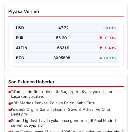
ABD Merkez Bankası Politika Faizini
Piyasa Verileri
Sabit Tuttu
ABD Merkez Bankası (Federal Reserve), ekonomik
göstergelerin ve piyasa beklentilerinin ışığında politika
USD
47.72
• 0.01%
faiz oranını…
EUR
55.20
▼ -0.03%
ALTIN
6631.9
▼ -0.43%
BTC
3095598
▲ +0.31%
Son Eklenen Haberler
TIR’ın içinde firar edecekti. Suç örgütü üyesi yurt dışına
■
kaçarken yakalandı
ABD Merkez Bankası Politika Faizini Sabit Tuttu
■
Kelebek.Org İle Sanal İletişimin Güvenli Adresi Ve Chat
■
Deneyimi
Süper Lig devi 1 ayda yaka paça göndermişti! Real Madrid
■
servet ödeyip aldı
Altın fiyatları canlı 14 Nisan 2026: Altın fiyatları ne kadar oldu?