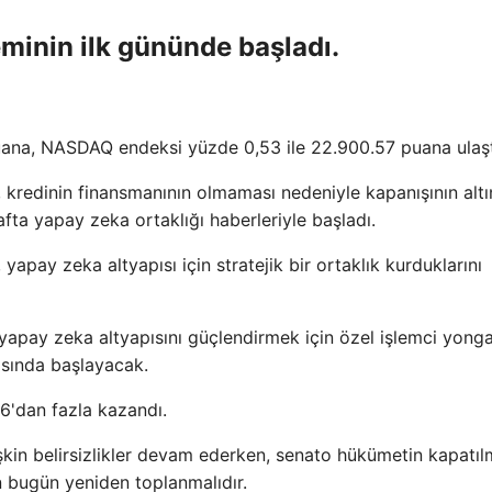
eminin ilk gününde başladı.
uana, NASDAQ endeksi yüzde 0,53 ile 22.900.57 puana ulaşt
, kredinin finansmanının olmaması nedeniyle kapanışının altı
fta yapay zeka ortaklığı haberleriyle başladı.
apay zeka altyapısı için stratejik bir ortaklık kurduklarını
yapay zeka altyapısını güçlendirmek için özel işlemci yonga
ısında başlayacak.
'dan fazla kazandı.
şkin belirsizlikler devam ederken, senato hükümetin kapatı
n bugün yeniden toplanmalıdır.