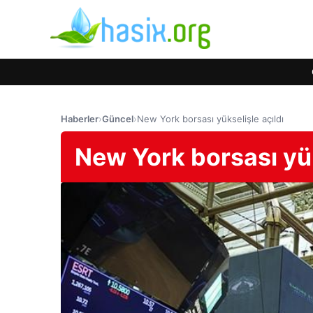
Haberler
›
Güncel
›
New York borsası yükselişle açıldı
New York borsası yük