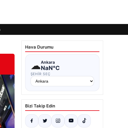
m
Hava Durumu
☁
Ankara
NaN°C
ŞEHIR SEÇ
Bizi Takip Edin