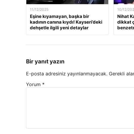
11/12/2025
10/12/20
Eşine kıyamayan, başka bir
Nihat K
kadının canına kıydı! Kayseri’deki
dikkat 
dehşetle ilgili yeni detaylar
benzet
Bir yanıt yazın
E-posta adresiniz yayınlanmayacak.
Gerekli ala
Yorum
*