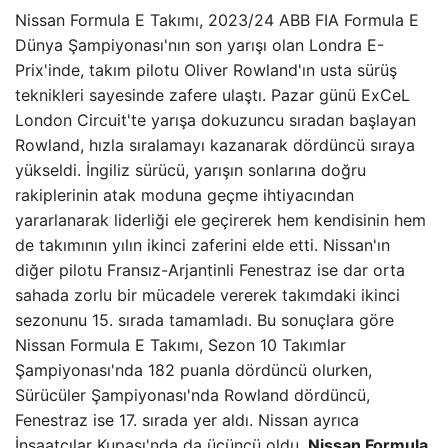
Nissan Formula E Takımı, 2023/24 ABB FIA Formula E
Dünya Şampiyonası'nın son yarışı olan Londra E-
Prix'inde, takım pilotu Oliver Rowland'ın usta sürüş
teknikleri sayesinde zafere ulaştı. Pazar günü ExCeL
London Circuit'te yarışa dokuzuncu sıradan başlayan
Rowland, hızla sıralamayı kazanarak dördüncü sıraya
yükseldi. İngiliz sürücü, yarışın sonlarına doğru
rakiplerinin atak moduna geçme ihtiyacından
yararlanarak liderliği ele geçirerek hem kendisinin hem
de takımının yılın ikinci zaferini elde etti. Nissan'ın
diğer pilotu Fransız-Arjantinli Fenestraz ise dar orta
sahada zorlu bir mücadele vererek takımdaki ikinci
sezonunu 15. sırada tamamladı. Bu sonuçlara göre
Nissan Formula E Takımı, Sezon 10 Takımlar
Şampiyonası'nda 182 puanla dördüncü olurken,
Sürücüler Şampiyonası'nda Rowland dördüncü,
Fenestraz ise 17. sırada yer aldı. Nissan ayrıca
İnşaatçılar Kupası'nda da üçüncü oldu.
Nissan Formula