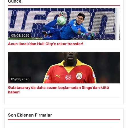
Güncel
05/08/2026
Acun Ilıcalı’dan Hull City’e rekor transfer!
05/08/2026
Galatasaray’da daha sezon başlamadan Singo’dan kötü
haber!
Son Eklenen Firmalar