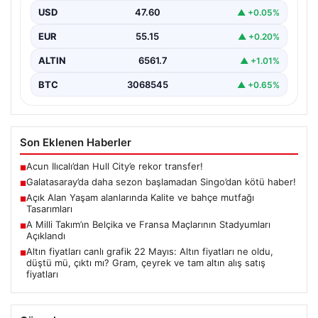
evlerin en önemli alanlarından bir tanesi haline
USD
47.60
▲ +0.05%
gelmiştir.…
EUR
55.15
▲ +0.20%
ALTIN
6561.7
▲ +1.01%
BTC
3068545
▲ +0.65%
Son Eklenen Haberler
Acun Ilıcalı’dan Hull City’e rekor transfer!
■
Galatasaray’da daha sezon başlamadan Singo’dan kötü haber!
■
Açık Alan Yaşam alanlarında Kalite ve bahçe mutfağı
■
Tasarımları
A Milli Takım’ın Belçika ve Fransa Maçlarının Stadyumları
■
Açıklandı
Altın fiyatları canlı grafik 22 Mayıs: Altın fiyatları ne oldu,
■
düştü mü, çıktı mı? Gram, çeyrek ve tam altın alış satış
fiyatları