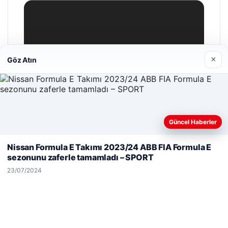
×
Göz Atın
Güncel Haberler
Web sitemizi nasıl kullandığınızı daha iyi anlayabilmek,
deneyiminizi kişiselleştirmek ve geliştirmek amacıyla çerezler
Nissan Formula E Takımı 2023/24 ABB FIA Formula E
kullanıyoruz.
Çerez Politikamız
sezonunu zaferle tamamladı – SPORT
Reddet
Kabul Et
23/07/2024
Bulkoon Toptan Ayakkabı
03/05/2026