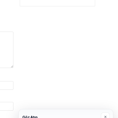
×
Göz Atın