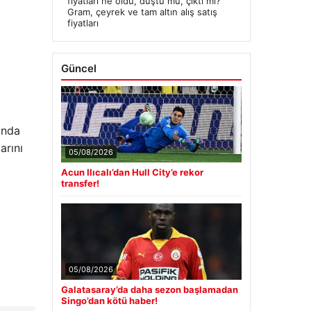
fiyatları ne oldu, düştü mü, çıktı mı?
Gram, çeyrek ve tam altın alış satış
fiyatları
Güncel
ında
arını
05/08/2026
Acun Ilıcalı’dan Hull City’e rekor
transfer!
05/08/2026
Galatasaray’da daha sezon başlamadan
Singo’dan kötü haber!