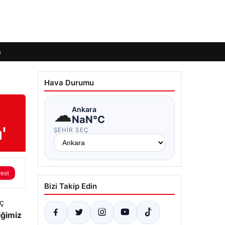
m
Hava Durumu
☁
Ankara
NaN°C
'
ŞEHIR SEÇ
rest
Bizi Takip Edin
aç
iğimiz