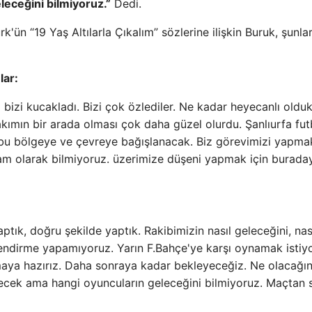
leceğini bilmiyoruz.”
Dedi.
ün “19 Yaş Altılarla Çıkalım” sözlerine ilişkin Buruk, şunlar
lar:
izi kucakladı. Bizi çok özlediler. Ne kadar heyecanlı oldukl
takımın bir arada olması çok daha güzel olurdu. Şanlıurfa fut
ri bu bölgeye ve çevreye bağışlanacak. Biz görevimizi yapmak
 tam olarak bilmiyoruz. üzerimize düşeni yapmak için buraday
tık, doğru şekilde yaptık. Rakibimizin nasıl geleceğini, nas
lendirme yapamıyoruz. Yarın F.Bahçe'ye karşı oynamak istiy
aya hazırız. Daha sonraya kadar bekleyeceğiz. Ne olacağın
cek ama hangi oyuncuların geleceğini bilmiyoruz. Maçtan 