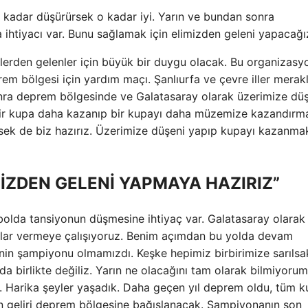
ne kadar düşürürsek o kadar iyi. Yarın ve bundan sonra
ihtiyacı var. Bunu sağlamak için elimizden geleni yapacağı
llerden gelenler için büyük bir duygu olacak. Bu organizasy
em bölgesi için yardım maçı. Şanlıurfa ve çevre iller merakl
onra deprem bölgesinde ve Galatasaray olarak üzerimize dü
Bir kupa daha kazanıp bir kupayı daha müzemize kazandırm
esek de biz hazırız. Üzerimize düşeni yapıp kupayı kazanma
İZDEN GELENİ YAPMAYA HAZIRIZ”
bolda tansiyonun düşmesine ihtiyaç var. Galatasaray olarak
jlar vermeye çalışıyoruz. Benim açımdan bu yolda devam
in şampiyonu olmamızdı. Keşke hepimiz birbirimize sarılsa
a birlikte değiliz. Yarın ne olacağını tam olarak bilmiyorum
ok. Harika şeyler yaşadık. Daha geçen yıl deprem oldu, tüm k
ın geliri deprem bölgesine bağışlanacak. Şampiyonanın son