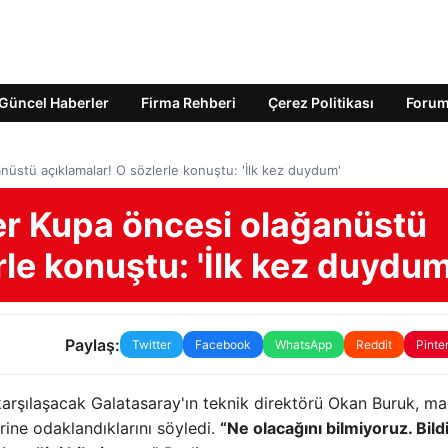
Güncel Haberler
Firma Rehberi
Çerez Politikası
Foru
üstü açıklamalar! O sözlerle konuştu: 'İlk kez duydum'
r Kupa öncesi olağanüstü
rle konuştu: 'İlk kez duydum
Paylaş:
Twitter
Facebook
WhatsApp
Reddit
Pinte
karşılaşacak Galatasaray'ın teknik direktörü Okan Buruk, m
rine odaklandıklarını söyledi.
“Ne olacağını bilmiyoruz. Bild