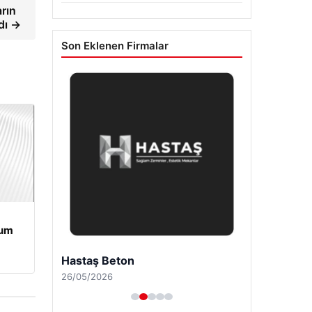
arın
dı →
Son Eklenen Firmalar
rum
Bulkoon Toptan Ayakkabı
03/05/2026