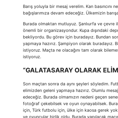
Barış yoluyla bir mesaj verelim. Kan basıncını 
bağışlarımıza devam edeceğiz. Ülkemizin barışa 
Burada olmaktan mutluyuz. Şanlıurfa ve çevre i
önemli bir organizasyondur. Kupa dışındaki depr
bekliyordu. Bu görev için buradayız. Bundan s
yapmaya hazırız. Şampiyon olarak buradayız. 
istiyoruz. Maçta ne olacağını tam olarak bilem
istiyoruz.
“GALATASARAY OLARAK ELİM
Son maçtan sonra da aynı şeyleri söyledim. Fut
elimizden geleni yapmaya hazırız. Olumlu mesa
edeceğiz. Burada olmamızın nedeni geçen senen
fotoğraf çekebilsek ve oyun oynayabilsek. Burad
için, Türk futbolu için, ülke için kaosa gerek y
ve oyuncular birlik oldu. Burada yapılacak maç