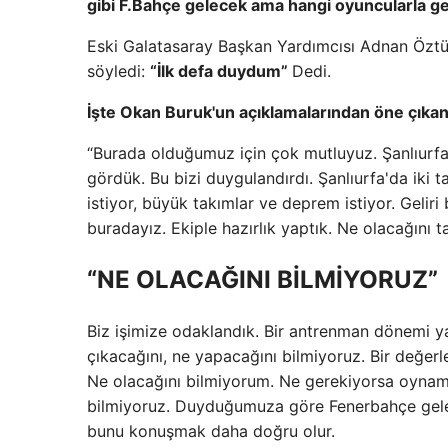
gibi F.Bahçe gelecek ama hangi oyuncularla ge
Eski Galatasaray Başkan Yardımcısı Adnan Öztürk'
söyledi:
“İlk defa duydum”
Dedi.
İşte Okan Buruk'un açıklamalarından öne çıkan
“Burada olduğumuz için çok mutluyuz. Şanlıurfa b
gördük. Bu bizi duygulandırdı. Şanlıurfa'da iki 
istiyor, büyük takımlar ve deprem istiyor. Geli
buradayız. Ekiple hazırlık yaptık. Ne olacağını
“NE OLACAĞINI BİLMİYORUZ”
Biz işimize odaklandık. Bir antrenman dönemi yap
çıkacağını, ne yapacağını bilmiyoruz. Bir değer
Ne olacağını bilmiyorum. Ne gerekiyorsa oynam
bilmiyoruz. Duyduğumuza göre Fenerbahçe gele
bunu konuşmak daha doğru olur.