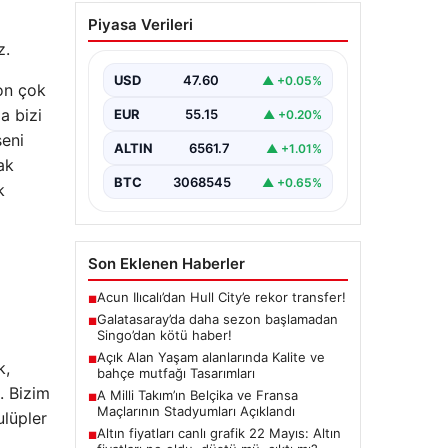
Açık Alan Yaşam
Piyasa Verileri
alanlarında Kalite ve
z.
bahçe mutfağı
Tasarımları
USD
47.60
▲ +0.05%
on çok
Günümüz dünyasında açık hava
a bizi
EUR
55.15
▲ +0.20%
dinlenme alanları, evlerin en
şeni
önemli alanlarından bir tanesi
ALTIN
6561.7
▲ +1.01%
haline gelmiştir.…
ak
BTC
3068545
▲ +0.65%
k
Son Eklenen Haberler
Acun Ilıcalı’dan Hull City’e rekor transfer!
■
Galatasaray’da daha sezon başlamadan
■
Singo’dan kötü haber!
Açık Alan Yaşam alanlarında Kalite ve
■
k,
bahçe mutfağı Tasarımları
. Bizim
A Milli Takım’ın Belçika ve Fransa
■
Maçlarının Stadyumları Açıklandı
ulüpler
Altın fiyatları canlı grafik 22 Mayıs: Altın
■