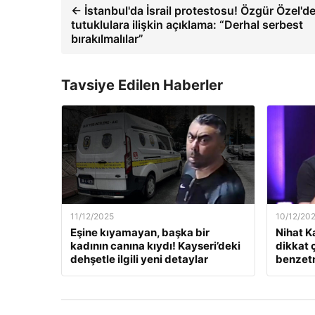
← İstanbul'da İsrail protestosu! Özgür Özel'd
tutuklulara ilişkin açıklama: “Derhal serbest
bırakılmalılar”
Tavsiye Edilen Haberler
11/12/2025
10/12/20
Eşine kıyamayan, başka bir
Nihat K
kadının canına kıydı! Kayseri’deki
dikkat 
dehşetle ilgili yeni detaylar
benzet