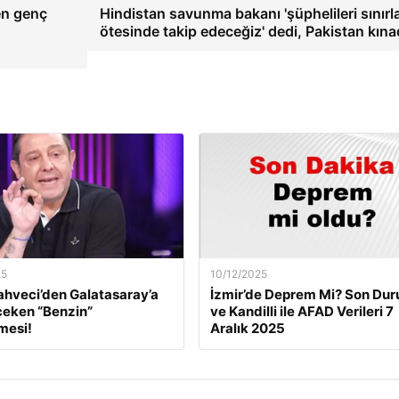
en genç
Hindistan savunma bakanı 'şüphelileri sınırl
ötesinde takip edeceğiz' dedi, Pakistan kına
25
10/12/2025
ahveci’den Galatasaray’a
İzmir’de Deprem Mi? Son Du
çeken “Benzin”
ve Kandilli ile AFAD Verileri 7
mesi!
Aralık 2025