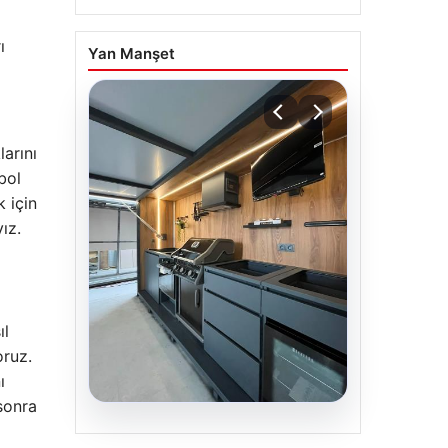
ı
Yan Manşet
arını
bol
 için
ız.
ıl
oruz.
ı
sonra
04.08.2026