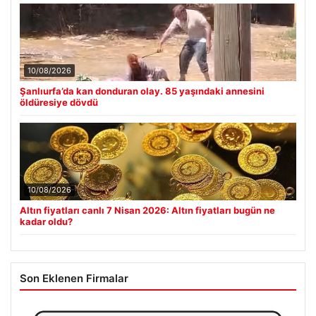
10/08/2026
Şanlıurfa’da kan donduran olay. 85 yaşındaki annesini
öldüresiye dövdü
10/08/2026
Altın fiyatları canlı 7 Nisan 2026: Altın fiyatları bugün ne
kadar oldu?
Son Eklenen Firmalar