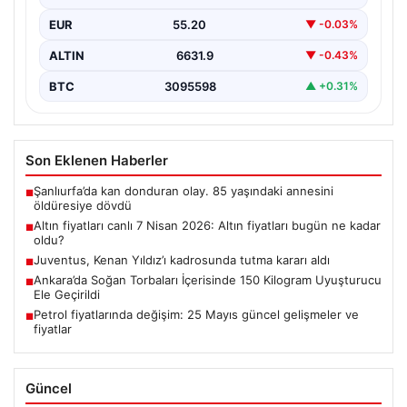
EUR
55.20
▼ -0.03%
ALTIN
6631.9
▼ -0.43%
BTC
3095598
▲ +0.31%
Son Eklenen Haberler
Şanlıurfa’da kan donduran olay. 85 yaşındaki annesini
■
öldüresiye dövdü
Altın fiyatları canlı 7 Nisan 2026: Altın fiyatları bugün ne kadar
■
oldu?
Juventus, Kenan Yıldız’ı kadrosunda tutma kararı aldı
■
Ankara’da Soğan Torbaları İçerisinde 150 Kilogram Uyuşturucu
■
Ele Geçirildi
Petrol fiyatlarında değişim: 25 Mayıs güncel gelişmeler ve
■
fiyatlar
Güncel