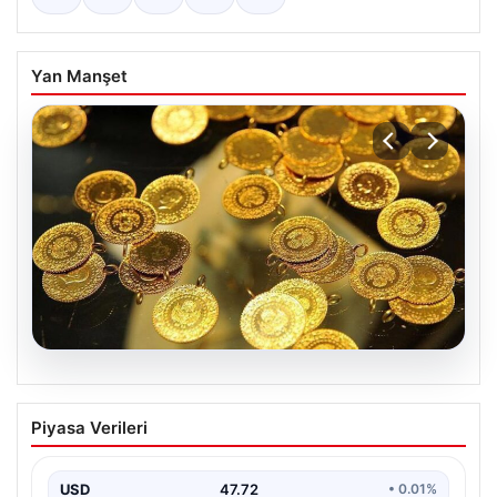
Yan Manşet
10.08.2026
Altın fiyatları canlı 7 Nisan 2026: Altın
Piyasa Verileri
fiyatları bugün ne kadar oldu?
USD
47.72
• 0.01%