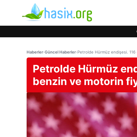
Haberler
›
Güncel Haberler
›
Petrolde Hürmüz endişesi. 116 do
Petrolde Hürmüz endiş
benzin ve motorin fiy