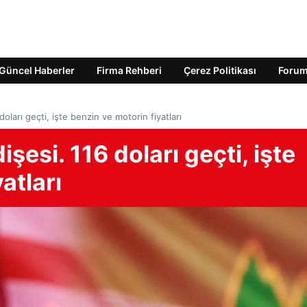
Güncel Haberler
Firma Rehberi
Çerez Politikası
Foru
ları geçti, işte benzin ve motorin fiyatları
esi. 116 doları geçti, işte
atları