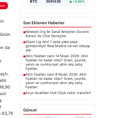
BTC
3091436
▲ +0.89%
rest
in
Son Eklenen Haberler
Kelebek.Org İle Sanal İletişimin Güvenli
■
olünün
Adresi Ve Chat Deneyimi
Süper Lig devi 1 ayda yaka paça
■
göndermişti! Real Madrid servet ödeyip
ın da
aldı
Altın fiyatları canlı 14 Nisan 2026: Altın
■
e
fiyatları ne kadar oldu? Gram, çeyrek,
yarım ve cumhuriyet altını alış satış
fiyatları
açtı.
Altın fiyatları canlı 8 Nisan 2026: Altın
■
fiyatları ne kadar oldu? Gram, çeyrek,
ahil
yarım ve cumhuriyet altını alış satış
 98,90
fiyatları
Acun Ilıcalı’dan Hull City’e rekor transfer!
 son
■
ş
9
Güncel
n 63,76