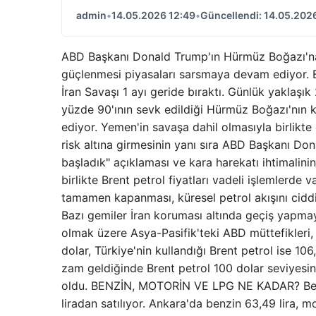
admin
•
14.05.2026 12:49
•
Güncellendi: 14.05.202
ABD Başkanı Donald Trump'ın Hürmüz Boğazı'na il
güçlenmesi piyasaları sarsmaya devam ediyor. Bren
İran Savaşı 1 ayı geride bıraktı. Günlük yaklaşık
yüzde 90'ının sevk edildiği Hürmüz Boğazı'nın
ediyor. Yemen'in savaşa dahil olmasıyla birlik
risk altına girmesinin yanı sıra ABD Başkanı D
başladık" açıklaması ve kara harekatı ihtimalinin
birlikte Brent petrol fiyatları vadeli işlemlerde
tamamen kapanması, küresel petrol akışını ciddi 
Bazı gemiler İran koruması altında geçiş yapma
olmak üzere Asya-Pasifik'teki ABD müttefikleri
dolar, Türkiye'nin kullandığı Brent petrol ise 10
zam geldiğinde Brent petrol 100 dolar seviyesi
oldu. BENZİN, MOTORİN VE LPG NE KADAR? Benzin
liradan satılıyor. Ankara'da benzin 63,49 lira, mo