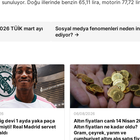
a sunuluyor. Doğu illerinde benzin 65,11 lira, motorin 77,72 li
2026 TÜİK mart ayı
Sosyal medya fenomenleri neden in
ediyor? →
26
06/08/2026
ig devi 1 ayda yaka paça
Altın fiyatları canlı 14 Nisan 
işti! Real Madrid servet
Altın fiyatları ne kadar oldu?
aldı
Gram, çeyrek, yarım ve
cumhuriyet altını alış satış fiy