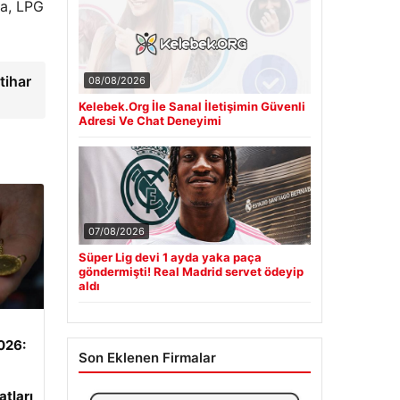
ra, LPG
tihar
08/08/2026
Kelebek.Org İle Sanal İletişimin Güvenli
Adresi Ve Chat Deneyimi
07/08/2026
Süper Lig devi 1 ayda yaka paça
göndermişti! Real Madrid servet ödeyip
aldı
2026:
Son Eklenen Firmalar
atları