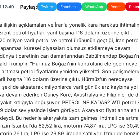
Paylaş:
6 12:49
Twitter
Facebook
WhatsApp
Reddit
Pinte
işkin açıklamaları ve İran'a yönelik kara harekatı ihtimalin
t petrol fiyatları varil başına 116 doların üzerine çıktı.
 20 milyon varil petrol ve petrol ürününün geçtiği, İran petr
 kapanması küresel piyasaları olumsuz etkilemeye devam
te dünya ticaretinin can damarlarından Babülmendep Boğazı'n
onald Trump'ın "Hürmüz Boğazı'nın kontrolünü ele geçirmeye
 artması petrol fiyatlarını yeniden yükseltti. Son gelişmelerl
 varil başına 116 doların üzerine çıktı. Hürmüz'ün neredeyse
şekilde aksatarak milyonlarca varil günlük arz kaybına yol 
ya devam ederken Güney Kore, Avustralya ve Filipinler de d
, yakıt kıtlığıyla boğuşuyor. PETROL NE KADAR? WTI petrol
6,9 dolar seviyesinde işlem görüyor. Akaryakıt fiyatlarına en
ndeydi. Bu nedenle akaryakıta zam gelmesi ihtimali de artmı
 İstanbul'da 62,52 lira, motorin 74,87 lira, LPG ise 30,4
torin 76 lira, LPG ise 29,89 liradan satılıyor. İzmir'de benzi