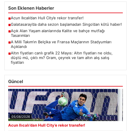
Son Eklenen Haberler
Acun Ilıcalı’dan Hull City’e rekor transfer!
■
Galatasaray’da daha sezon başlamadan Singo’dan kötü haber!
■
Açık Alan Yaşam alanlarında Kalite ve bahçe mutfağı
■
Tasarımları
A Milli Takım’ın Belçika ve Fransa Maçlarının Stadyumları
■
Açıklandı
Altın fiyatları canlı grafik 22 Mayıs: Altın fiyatları ne oldu,
■
düştü mü, çıktı mı? Gram, çeyrek ve tam altın alış satış
fiyatları
Güncel
05/08/2026
Acun Ilıcalı’dan Hull City’e rekor transfer!