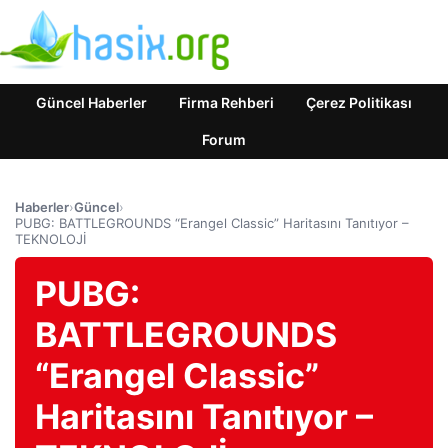
Güncel Haberler
Firma Rehberi
Çerez Politikası
Forum
Haberler
›
Güncel
›
PUBG: BATTLEGROUNDS “Erangel Classic” Haritasını Tanıtıyor –
TEKNOLOJİ
PUBG:
BATTLEGROUNDS
“Erangel Classic”
Haritasını Tanıtıyor –