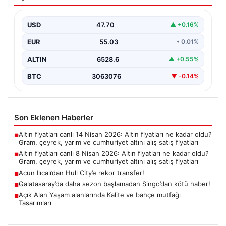
fiyatları ne kadar oldu? Gram, çeyrek,
yarım ve cumhuriyet altını alış satış
fiyatları
USD
47.70
▲ +0.16%
EUR
55.03
• 0.01%
ALTIN
6528.6
▲ +0.55%
BTC
3063076
▼ -0.14%
Son Eklenen Haberler
Altın fiyatları canlı 14 Nisan 2026: Altın fiyatları ne kadar oldu?
■
Gram, çeyrek, yarım ve cumhuriyet altını alış satış fiyatları
Altın fiyatları canlı 8 Nisan 2026: Altın fiyatları ne kadar oldu?
■
Gram, çeyrek, yarım ve cumhuriyet altını alış satış fiyatları
Acun Ilıcalı’dan Hull City’e rekor transfer!
■
Galatasaray’da daha sezon başlamadan Singo’dan kötü haber!
■
Açık Alan Yaşam alanlarında Kalite ve bahçe mutfağı
■
Tasarımları