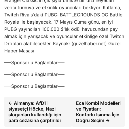
Erangel Classic'in çıkışıyla birlikte bir dizi heyecan
verici turnuva ve etkinlik oyuncuları bekliyor. Kutlama,
Twitch Rivals'daki PUBG: BATTLEGROUNDS OG Battle
Royale ile başlayacak. 17 Mayıs Cuma günü, en iyi
PUBG yayıncıları 100.000 $'lık ödül havuzundan pay
almak için yarışacak ve oyuncular etkinliğe özel Twitch
Dropları alabilecekler. Kaynak: (guzelhaber.net) Güzel
Haber Masası
—–Sponsorlu Bağlantılar—–
—–Sponsorlu Bağlantılar—–
—–Sponsorlu Bağlantılar—–
← Almanya: AfD'li
Eca Kombi Modelleri
siyasetçi Höcke, Nazi
ve Fiyatları:
sloganları kullandığı için
Konforlu Isınma İçin
para cezasına çarptırıldı
Doğru Seçim →