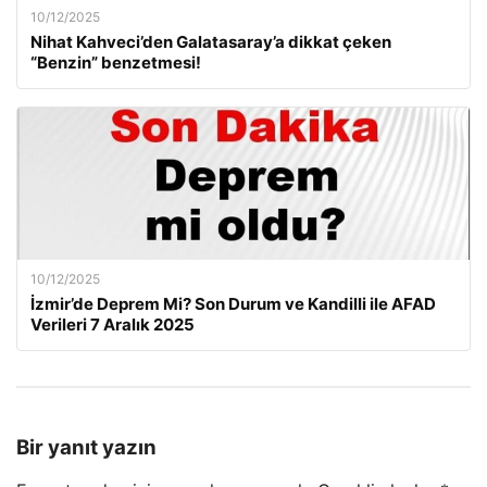
10/12/2025
Nihat Kahveci’den Galatasaray’a dikkat çeken
“Benzin” benzetmesi!
10/12/2025
İzmir’de Deprem Mi? Son Durum ve Kandilli ile AFAD
Verileri 7 Aralık 2025
Bir yanıt yazın