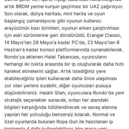
artık BRDM yerine kurşun geçirmez bir UAZ çağırılıyor.
Son olarak, dünya haritası, mini harita ve oyun
başlangıç ​​zamanlayıcısı gibi oyunun kullanıcı
arayüzünün bazı birimleri, oyunun erken çalıştırılması
için eski sürümlerine geri döndürüldü. Erangel Classic,
14 Mayıs'tan 28 Mayıs'a kadar PC'de, 23 Mayıs'tan 6
Haziran'a kadar konsol platformlarında oynanabilecek.
Rondo'ya eklenen Halat Tabancası, oyuncuların
herhangi iki nokta arasında bir ip oluşturarak daha hızlı
hareket etmelerini sağlar. Artık istediğiniz yere
atabileceğiniz ipleri kullanarak daha önce ulaşılması
zor olan yerlere sızabilir, diğer oyuncuları pusuya
düşürebilirsiniz. Halatlı Silah, oyunculara Rondo'da yeni
stratejik seçenekler sunacak, onları her alandaki
bilgileri karşılığında ödüllendirecek ve savaş alanına
yapılan her yolculuğu benzersiz kılacak. Normal ve
özel oyunlarda bulunan Rope Gun ile hazırlanan ip
toplamda 4 defa kullanılabiliyor. Her maça yeni