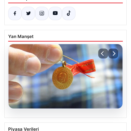
Yan Manşet
06.08.2026
Altın fiyatları canlı 8 Nisan 2026: Altın
Piyasa Verileri