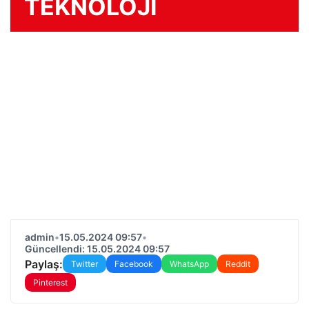
TEKNOLOJİ
admin
•
15.05.2024 09:57
•
Güncellendi: 15.05.2024 09:57
Paylaş:
Twitter
Facebook
WhatsApp
Reddit
Pinterest