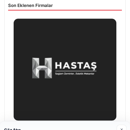
Son Eklenen Firmalar
×
Göz Atın